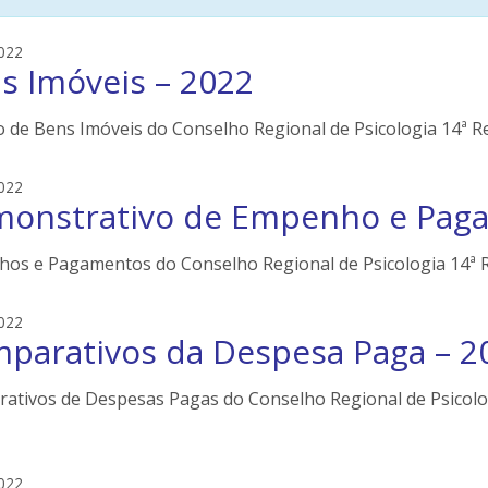
e
022
s Imóveis – 2022
d
s
o
o de Bens Imóveis do Conselho Regional de Psicologia 14ª Re
n
e
e
022
i
onstrativo de Empenho e Paga
d
l
s
e
o
os e Pagamentos do Conselho Regional de Psicologia 14ª Re
r
n
s
e
e
022
i
parativos da Despesa Paga – 2
d
l
s
e
o
ativos de Despesas Pagas do Conselho Regional de Psicologi
r
n
s
e
i
e
022