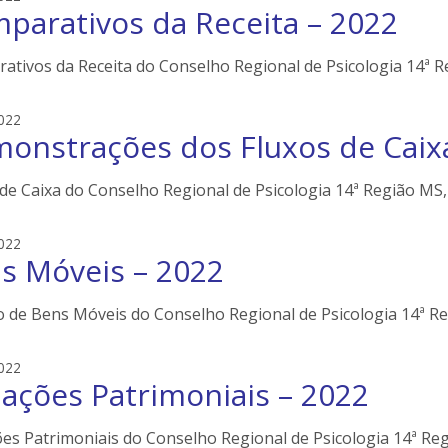
l
parativos da Receita – 2022
d
e
s
r
o
ativos da Receita do Conselho Regional de Psicologia 14ª Re
s
n
e
e
022
i
onstrações dos Fluxos de Caix
d
l
s
e
o
de Caixa do Conselho Regional de Psicologia 14ª Região MS, 
r
n
s
e
e
022
i
s Móveis – 2022
d
l
s
e
o
o de Bens Móveis do Conselho Regional de Psicologia 14ª Re
r
n
s
e
e
022
i
iações Patrimoniais – 2022
d
l
s
e
o
ões Patrimoniais do Conselho Regional de Psicologia 14ª Reg
r