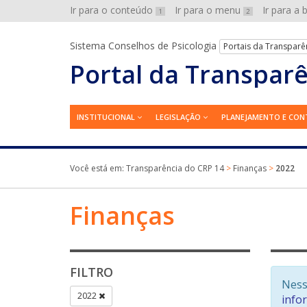
Ir para o conteúdo
Ir para o menu
Ir para a
1
2
Sistema Conselhos de Psicologia
Portais da Transparê
Portal da Transpar
INSTITUCIONAL
LEGISLAÇÃO
PLANEJAMENTO E CON
Você está em:
Transparência do CRP 14
>
Finanças
>
2022
Finanças
FILTRO
Ness
2022
info