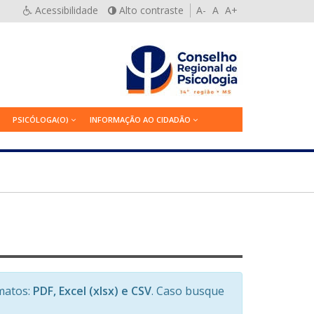
Acessibilidade
Alto contraste
A-
A
A+
PSICÓLOGA(O)
INFORMAÇÃO AO CIDADÃO
matos:
PDF, Excel (xlsx) e CSV
. Caso busque