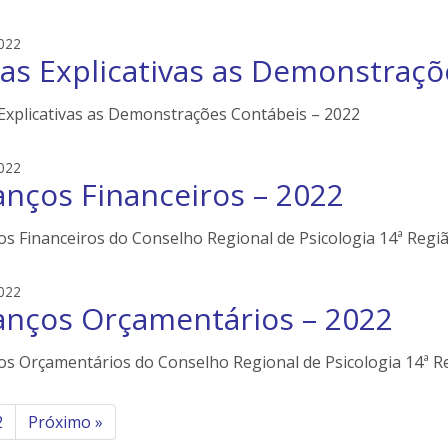
n
s
e
e
022
i
as Explicativas as Demonstraçõ
d
l
s
e
o
Explicativas as Demonstrações Contábeis – 2022
r
n
s
e
e
022
i
anços Financeiros – 2022
d
l
s
e
o
s Financeiros do Conselho Regional de Psicologia 14ª Regiã
r
n
s
e
e
022
i
anços Orçamentários – 2022
d
l
s
e
o
os Orçamentários do Conselho Regional de Psicologia 14ª Re
r
n
s
e
inação
2
i
Próximo
»
l