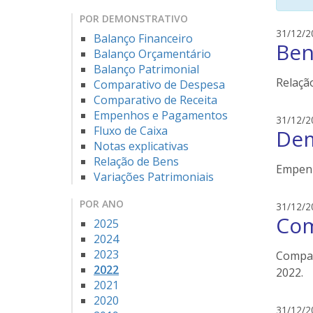
POR DEMONSTRATIVO
31/12/2
Balanço Financeiro
Ben
Balanço Orçamentário
Balanço Patrimonial
Relaçã
Comparativo de Despesa
Comparativo de Receita
Empenhos e Pagamentos
31/12/2
Fluxo de Caixa
Dem
Notas explicativas
Relação de Bens
Empenh
Variações Patrimoniais
POR ANO
31/12/2
Com
2025
2024
2023
Compar
2022
2022.
2021
2020
31/12/2