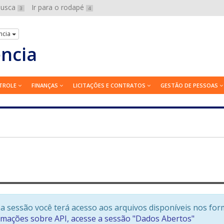
 busca
Ir para o rodapé
3
4
ncia
ência
TROLE
FINANÇAS
LICITAÇÕES E CONTRATOS
GESTÃO DE PESSOAS
a sessão você terá acesso aos arquivos disponíveis nos for
rmações sobre API, acesse a sessão "Dados Abertos"