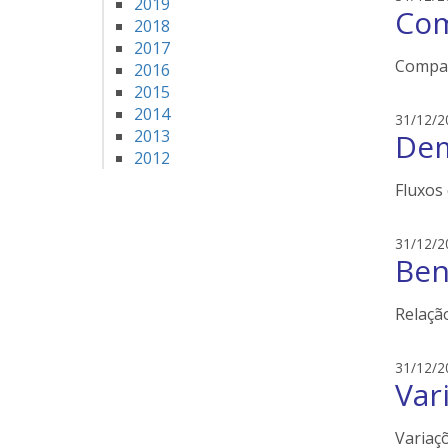
2019
Com
2018
2017
Compar
2016
2015
2014
31/12/2
2013
Dem
2012
Fluxos 
31/12/2
Ben
Relaçã
31/12/2
Var
Variaç