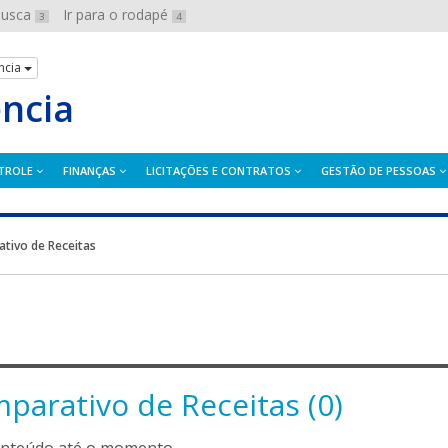
 busca
Ir para o rodapé
3
4
ncia
ência
TROLE
FINANÇAS
LICITAÇÕES E CONTRATOS
GESTÃO DE PESSOAS
tivo de Receitas
parativo de Receitas (0)