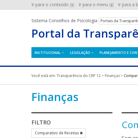
Ir para o conteúdo
Ir para o menu
Ir para a
1
2
Sistema Conselhos de Psicologia
Portais da Transparê
Portal da Transpar
INSTITUCIONAL
LEGISLAÇÃO
PLANEJAMENTO E CON
Você está em:
Transparência do CRP 12
>
Finanças
>
Compara
Finanças
Com
FILTRO
Comparativo de Receitas