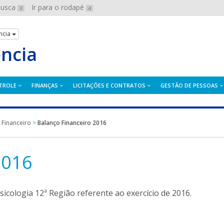
 busca
Ir para o rodapé
3
4
ncia
ência
TROLE
FINANÇAS
LICITAÇÕES E CONTRATOS
GESTÃO DE PESSOAS
 Financeiro
>
Balanço Financeiro 2016
2016
icologia 12ª Região referente ao exercício de 2016.
ink abrirá em uma nova janela.