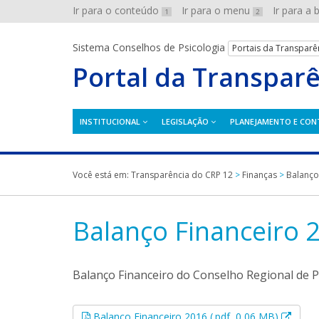
Ir para o conteúdo
Ir para o menu
Ir para a
1
2
Sistema Conselhos de Psicologia
Portais da Transparê
Portal da Transpar
INSTITUCIONAL
LEGISLAÇÃO
PLANEJAMENTO E CON
Você está em:
Transparência do CRP 12
>
Finanças
>
Balanço
Balanço Financeiro 
Balanço Financeiro do Conselho Regional de Ps
Esse l
Balanço Financeiro 2016 (.pdf, 0,06 MB)