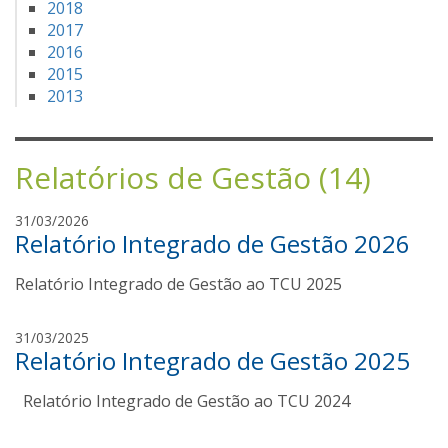
2018
2017
2016
2015
2013
Relatórios de Gestão (14)
M
31/03/2026
Relatório Integrado de Gestão 2026
a
r
Relatório Integrado de Gestão ao TCU 2025
c
o
A
a
31/03/2025
n
Relatório Integrado de Gestão 2025
m
t
a
o
Relatório Integrado de Gestão ao TCU 2024
n
n
d
i
a