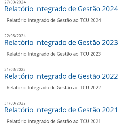
a
27/03/2024
o
v
Relatório Integrado de Gestão 2024
m
L
i
a
o
a
Relatório Integrado de Gestão ao TCU 2024
n
b
n
d
o
n
a
a
22/03/2024
a
v
Relatório Integrado de Gestão 2023
m
i
a
a
Relatório Integrado de Gestão ao TCU 2023
n
n
d
n
a
a
31/03/2023
a
v
Relatório Integrado de Gestão 2022
m
i
a
a
Relatório Integrado de Gestão ao TCU 2022
n
n
d
n
a
a
31/03/2022
a
v
Relatório Integrado de Gestão 2021
m
i
a
a
Relatório Integrado de Gestão ao TCU 2021
n
n
d