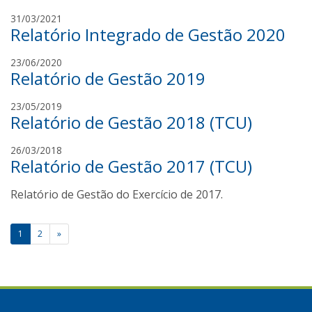
n
a
a
31/03/2021
a
v
Relatório Integrado de Gestão 2020
m
i
a
a
a
23/06/2020
n
n
Relatório de Gestão 2019
m
d
n
a
a
a
a
23/05/2019
n
v
Relatório de Gestão 2018 (TCU)
m
d
i
a
a
a
a
26/03/2018
n
v
n
Relatório de Gestão 2017 (TCU)
m
d
i
n
a
a
a
a
Relatório de Gestão do Exercício de 2017.
n
v
n
d
i
n
a
a
Paginação
a
1
2
»
v
n
de
i
n
a
a
posts
n
n