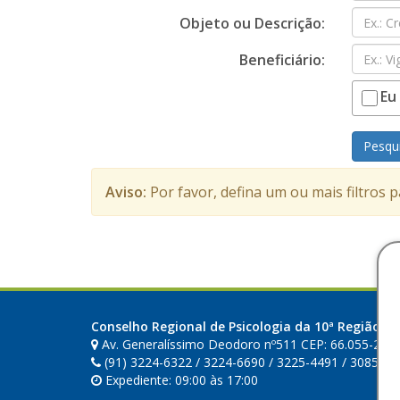
Objeto ou Descrição:
Beneficiário:
Eu
Pesqu
Aviso:
Por favor, defina um ou mais filtros 
Conselho Regional de Psicologia da 10ª Região (PA
Av. Generalíssimo Deodoro nº511 CEP: 66.055-240
(91) 3224-6322 / 3224-6690 / 3225-4491 / 3085-49
Expediente: 09:00 às 17:00