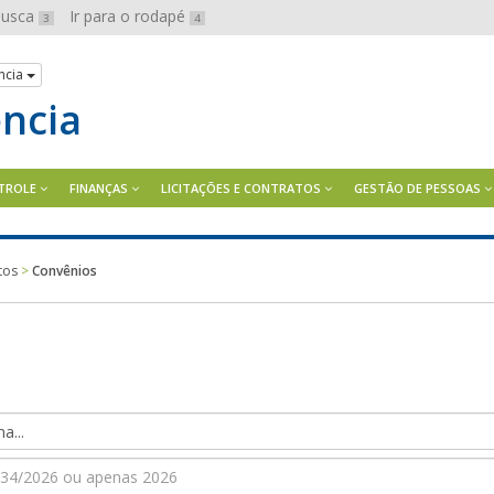
 busca
Ir para o rodapé
3
4
ncia
ência
TROLE
FINANÇAS
LICITAÇÕES E CONTRATOS
GESTÃO DE PESSOAS
tos
>
Convênios