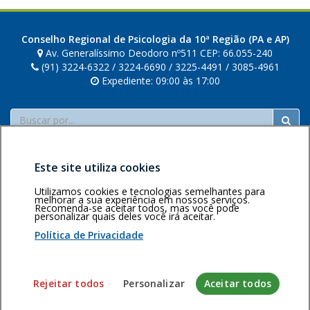
Conselho Regional de Psicologia da 10ª Região (PA e AP)
Av. Generalíssimo Deodoro nº511 CEP: 66.055-240
(91) 3224-6322 / 3224-6690 / 3225-4491 / 3085-4961
Expediente: 09:00 às 17:00
Buscar
Este site utiliza cookies
Utilizamos cookies e tecnologias semelhantes para
melhorar a sua experiência em nossos serviços.
Recomenda-se aceitar todos, mas você pode
Área restrita
Política de
Voltar ao topo
personalizar quais deles você irá aceitar.
privacidade
Personalização
Política de Privacidade
de cookies
Sistema desenvolvido pela Gerência de Tecnologia da
Rejeitar todos
Personalizar
Aceitar todos
Informação do CFP