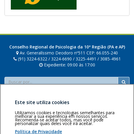
Conselho Regional de Psicologia da 10ª Região (PA e AP)
Av. Generalíssimo Deodoro nº511 CEP: 66.055-240
(91) 3224-6322 / 3224-6690 / 3225-4491 / 3085-4961
Expediente: 09:00 às 17:00
Buscar
Este site utiliza cookies
Utilizamos cookies e tecnologias semelhantes para
melhorar a sua experiência em nossos serviços.
Recomenda-se aceitar todos, mas você pode
Área restrita
Política de
Voltar ao topo
personalizar quais deles você irá aceitar.
privacidade
Personalização
Política de Privacidade