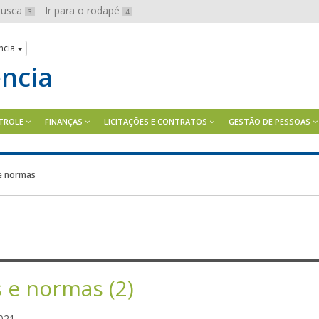
 busca
Ir para o rodapé
3
4
ncia
ência
TROLE
FINANÇAS
LICITAÇÕES E CONTRATOS
GESTÃO DE PESSOAS
 e normas
s e normas (2)
a
021