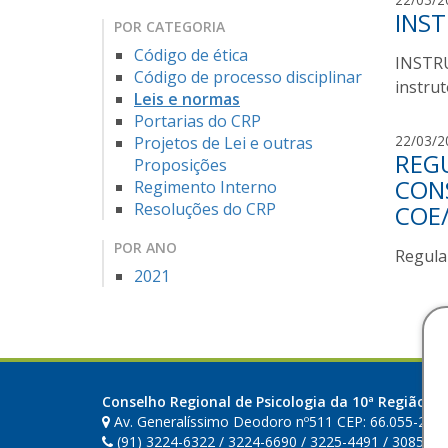
INST
POR CATEGORIA
Código de ética
INSTRU
Código de processo disciplinar
instrut
Leis e normas
Portarias do CRP
22/03/2
Projetos de Lei e outras
REG
Proposições
CONS
Regimento Interno
Resoluções do CRP
COE
POR ANO
Regula
2021
Conselho Regional de Psicologia da 10ª Região (PA
Av. Generalíssimo Deodoro nº511 CEP: 66.055-240
(91) 3224-6322 / 3224-6690 / 3225-4491 / 3085-49