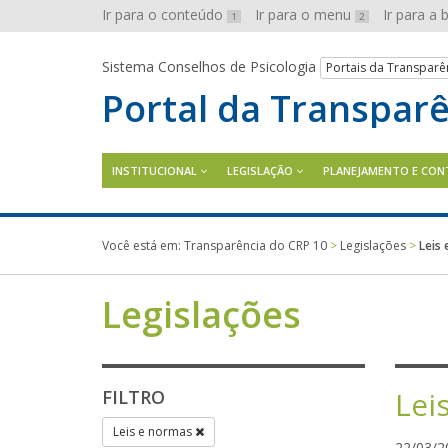
Ir para o conteúdo
Ir para o menu
Ir para a
1
2
Sistema Conselhos de Psicologia
Portais da Transparê
Portal da Transpar
INSTITUCIONAL
LEGISLAÇÃO
PLANEJAMENTO E CON
Você está em:
Transparência do CRP 10
>
Legislações
>
Leis
Legislações
Lei
FILTRO
Leis e normas
22/03/2