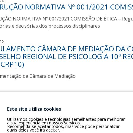
RUÇÃO NORMATIVA Nº 001/2021 COMIS
m
a
ÇÃO NORMATIVA Nº 001/2021 COMISSÃO DE ÉTICA – Regulame
n
d
órias e decisórias dos processos disciplinares
a
v
a
021
i
ULAMENTO CÂMARA DE MEDIAÇÃO DA CO
m
a
a
ELHO REGIONAL DE PSICOLOGIA 10ª REG
n
n
/CRP10)
n
d
a
a
mentação da Câmara de Mediação
v
i
a
n
n
Este site utiliza cookies
a
Buscar
Utilizamos cookies e tecnologias semelhantes para melhorar
 e AP)
a sua experiência em nossos serviços.
Recomenda-se aceitar todos, mas você pode personalizar
quais deles você irá aceitar.
61