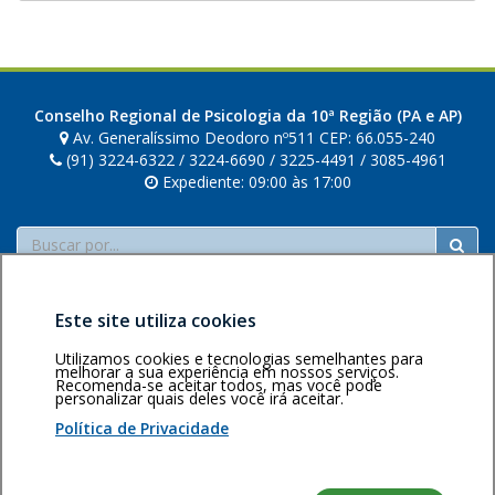
Conselho Regional de Psicologia da 10ª Região (PA e AP)
Av. Generalíssimo Deodoro nº511 CEP: 66.055-240
(91) 3224-6322 / 3224-6690 / 3225-4491 / 3085-4961
Expediente: 09:00 às 17:00
Buscar
Este site utiliza cookies
Utilizamos cookies e tecnologias semelhantes para
melhorar a sua experiência em nossos serviços.
Recomenda-se aceitar todos, mas você pode
Área restrita
Política de
Voltar ao topo
personalizar quais deles você irá aceitar.
privacidade
Personalização
Política de Privacidade
de cookies