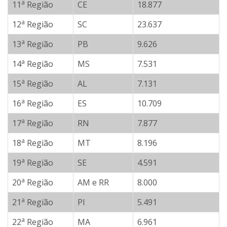
a
11
Região
CE
18.877
a
12
Região
SC
23.637
a
13
Região
PB
9.626
a
14
Região
MS
7.531
a
15
Região
AL
7.131
a
16
Região
ES
10.709
a
17
Região
RN
7.877
a
18
Região
MT
8.196
a
19
Região
SE
4.591
a
20
Região
AM e RR
8.000
a
21
Região
PI
5.491
a
22
Região
MA
6.961