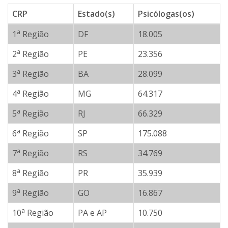
CRP
Estado(s)
Psicólogas(os)
a
1
Região
DF
18.005
a
2
Região
PE
23.356
a
3
Região
BA
28.099
a
4
Região
MG
64.317
a
5
Região
RJ
66.329
a
6
Região
SP
175.088
a
7
Região
RS
34.769
a
8
Região
PR
35.939
a
9
Região
GO
16.867
a
10
Região
PA e AP
10.750