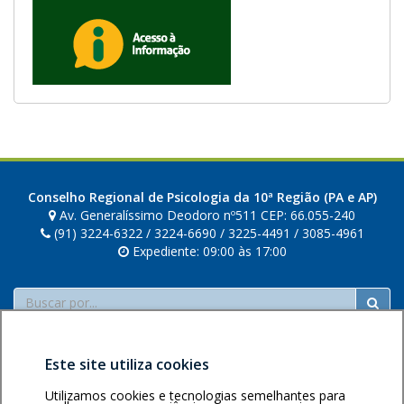
i
r
á
e
m
u
m
a
n
Conselho Regional de Psicologia da 10ª Região (PA e AP)
o
Av. Generalíssimo Deodoro nº511 CEP: 66.055-240
v
(91) 3224-6322 / 3224-6690 / 3225-4491 / 3085-4961
Expediente: 09:00 às 17:00
a
j
Buscar
a
n
e
l
Este site utiliza cookies
a
Utilizamos cookies e tecnologias semelhantes para