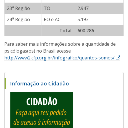
a
23
Região
TO
2.947
a
24
Região
RO e AC
5.193
Total:
600.286
Para saber mais informações sobre a quantidade de
psicólogas(os) no Brasil acesse
E
http://www2.cfp.org.br/infografico/quantos-somos/
s
s
e
Informação ao Cidadão
l
i
n
k
a
b
r