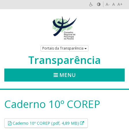
A-
A
A+
Portais da Transparência
Transparência
MENU
Caderno 10º COREP
Esse link abrirá em uma
Caderno 10º COREP (.pdf, 4,89 MB)