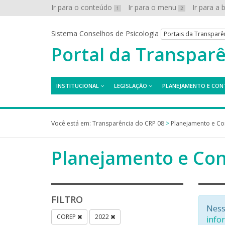
Ir para o conteúdo
Ir para o menu
Ir para a
1
2
Sistema Conselhos de Psicologia
Portais da Transparê
Portal da Transpar
INSTITUCIONAL
LEGISLAÇÃO
PLANEJAMENTO E CON
Você está em:
Transparência do CRP 08
>
Planejamento e Co
Planejamento e Con
FILTRO
Ness
COREP
2022
info