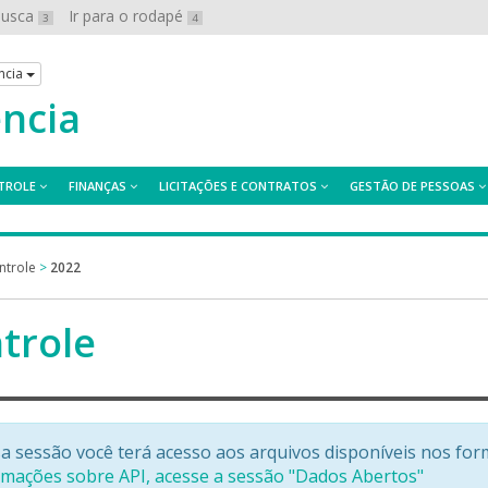
 busca
Ir para o rodapé
3
4
ncia
ência
TROLE
FINANÇAS
LICITAÇÕES E CONTRATOS
GESTÃO DE PESSOAS
ntrole
>
2022
trole
a sessão você terá acesso aos arquivos disponíveis nos for
rmações sobre API, acesse a sessão "Dados Abertos"