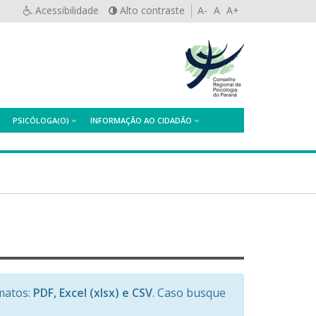
Acessibilidade
Alto contraste
A-
A
A+
PSICÓLOGA(O)
INFORMAÇÃO AO CIDADÃO
matos:
PDF, Excel (xlsx) e CSV
. Caso busque