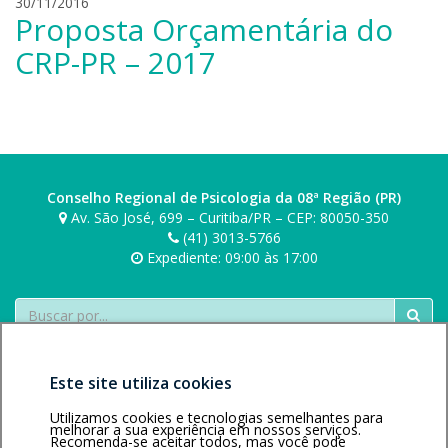
l
30/11/2016
Proposta Orçamentária do
e
a
CRP-PR – 2017
n
d
r
o
b
o
Conselho Regional de Psicologia da 08ª Região (PR)
n
Av. São José, 699 – Curitiba/PR – CEP: 80050-350
i
(41) 3013-5766
e
Expediente: 09:00 às 17:00
r
s
Buscar
k
i
Este site utiliza cookies
Utilizamos cookies e tecnologias semelhantes para
melhorar a sua experiência em nossos serviços.
Recomenda-se aceitar todos, mas você pode