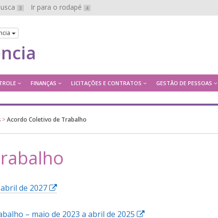
 busca
Ir para o rodapé
3
4
ncia
ência
TROLE
FINANÇAS
LICITAÇÕES E CONTRATOS
GESTÃO DE PESSOAS
s
>
Acordo Coletivo de Trabalho
Trabalho
E
abril de 2027
s
s
E
balho – maio de 2023 a abril de 2025