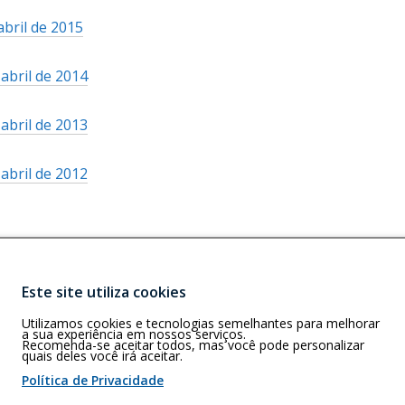
m
n
m
a
á
o
a
abril de 2015
k
u
j
e
v
n
a
m
a
m
a
o
b
a
abril de 2014
n
u
j
v
r
n
e
m
a
a
i
o
l
a
abril de 2013
n
j
r
v
a
n
e
a
á
a
.
o
l
abril de 2012
n
e
j
v
a
e
m
a
a
.
l
u
n
j
a
m
e
a
.
a
l
n
Este site utiliza cookies
n
a
e
Buscar
)
o
.
l
Utilizamos cookies e tecnologias semelhantes para melhorar
- SP, 05405-000
a sua experiência em nossos serviços.
v
a
Recomenda-se aceitar todos, mas você pode personalizar
quais deles você irá aceitar.
a
referência
.
j
Política de Privacidade
a