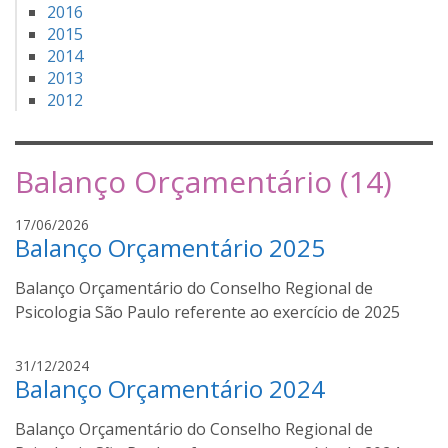
2016
2015
2014
2013
2012
Balanço Orçamentário (14)
r
17/06/2026
Balanço Orçamentário 2025
o
n
Balanço Orçamentário do Conselho Regional de
a
l
Psicologia São Paulo referente ao exercício de 2025
d
o
r
31/12/2024
a
Balanço Orçamentário 2024
o
m
d
a
Balanço Orçamentário do Conselho Regional de
o
n