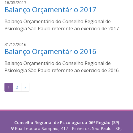
j
16/05/2017
u
e
Balanço Orçamentário 2017
o
t
n
d
o
e
Balanço Orçamentário do Conselho Regional de
s
v
o
Psicologia São Paulo referente ao exercício de 2017.
e
n
n
s
a
31/12/2016
u
i
Balanço Orçamentário 2016
d
t
l
o
o
v
Balanço Orçamentário do Conselho Regional de
l
a
f
Psicologia São Paulo referente ao exercício de 2016.
o
b
Paginação
1
2
»
e
de
n
e
posts
v
e
n
Conselho Regional de Psicologia da 06ª Região (SP)
Rua Teodoro Sampaio, 417 - Pinheiros, São Paulo - SP,
u