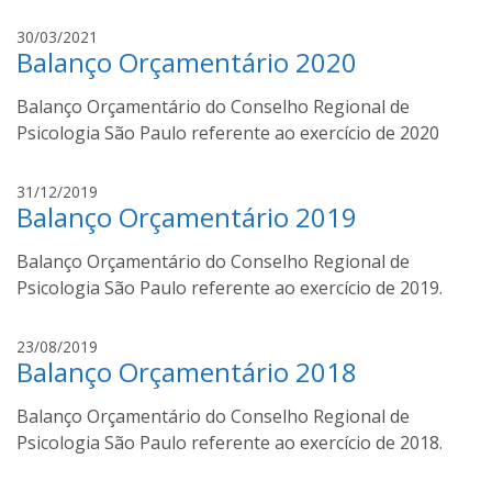
f
d
o
r
30/03/2021
i
m
Balanço Orçamentário 2020
o
o
d
r
Balanço Orçamentário do Conselho Regional de
o
a
l
Psicologia São Paulo referente ao exercício de 2020
n
f
d
o
a
31/12/2019
i
m
Balanço Orçamentário 2019
d
o
o
r
Balanço Orçamentário do Conselho Regional de
l
a
f
Psicologia São Paulo referente ao exercício de 2019.
n
o
d
b
a
23/08/2019
i
e
Balanço Orçamentário 2018
d
n
o
e
Balanço Orçamentário do Conselho Regional de
l
v
f
Psicologia São Paulo referente ao exercício de 2018.
e
o
n
b