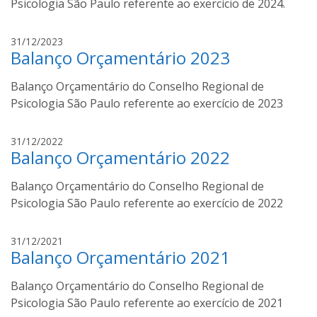
l
Psicologia São Paulo referente ao exercício de 2024.
c
f
i
o
r
31/12/2023
o
m
Balanço Orçamentário 2023
o
o
d
r
Balanço Orçamentário do Conselho Regional de
o
a
l
Psicologia São Paulo referente ao exercício de 2023
n
f
d
o
r
31/12/2022
i
m
Balanço Orçamentário 2022
o
o
d
r
Balanço Orçamentário do Conselho Regional de
o
a
l
Psicologia São Paulo referente ao exercício de 2022
n
f
d
o
r
31/12/2021
i
m
Balanço Orçamentário 2021
o
o
d
r
Balanço Orçamentário do Conselho Regional de
o
a
l
Psicologia São Paulo referente ao exercício de 2021
n