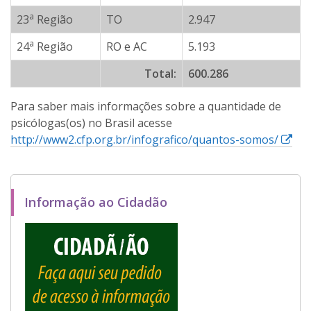
a
23
Região
TO
2.947
a
24
Região
RO e AC
5.193
Total:
600.286
Para saber mais informações sobre a quantidade de
psicólogas(os) no Brasil acesse
E
http://www2.cfp.org.br/infografico/quantos-somos/
s
s
e
Informação ao Cidadão
l
i
n
k
a
b
r