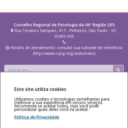
.
Conselho Regional de Psicologia da 06ª Região (SP)
Rua Teodoro Sampaio, 417 - Pinheiros, São Paulo - SP,
05405-000
Horário de atendimento: consulte sua subsede de referência
(http://www.crpsp.org/sede/index)
Buscar
Este site utiliza cookies
Utilizamos cookies e tecnologias semelhantes para
melhorar a sua experiência em nossos serviços.
Recomenda-se aceitar todos, mas você pode
personalizar quais deles você irá aceitar.
Área restrita
Política de
Voltar ao topo
privacidade
Personalização
Política de Privacidade
de cookies