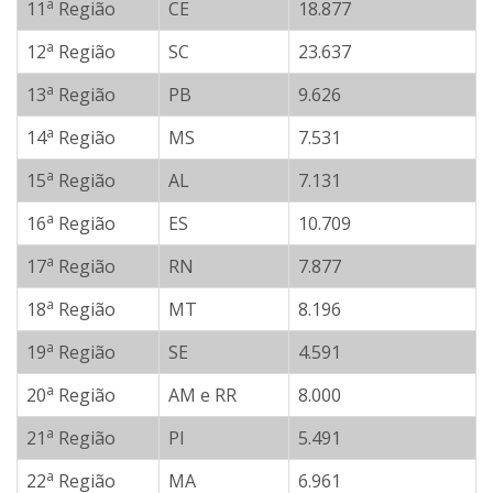
a
11
Região
CE
18.877
a
12
Região
SC
23.637
a
13
Região
PB
9.626
a
14
Região
MS
7.531
a
15
Região
AL
7.131
a
16
Região
ES
10.709
a
17
Região
RN
7.877
a
18
Região
MT
8.196
a
19
Região
SE
4.591
a
20
Região
AM e RR
8.000
a
21
Região
PI
5.491
a
22
Região
MA
6.961