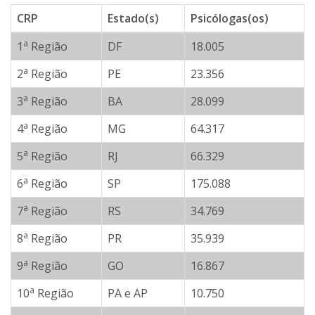
CRP
Estado(s)
Psicólogas(os)
a
1
Região
DF
18.005
a
2
Região
PE
23.356
a
3
Região
BA
28.099
a
4
Região
MG
64.317
a
5
Região
RJ
66.329
a
6
Região
SP
175.088
a
7
Região
RS
34.769
a
8
Região
PR
35.939
a
9
Região
GO
16.867
a
10
Região
PA e AP
10.750