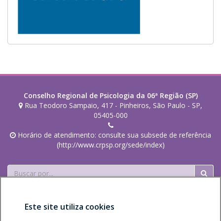
.
a
e
l
.
l
a
a
.
.
Conselho Regional de Psicologia da 06ª Região (SP)
Rua Teodoro Sampaio, 417 - Pinheiros, São Paulo - SP,
05405-000
Horário de atendimento: consulte sua subsede de referência
(http://www.crpsp.org/sede/index)
Buscar
Este site utiliza cookies