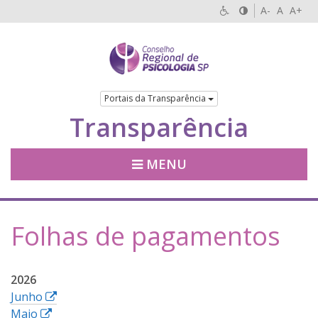
A-
A
A+
Portais da Transparência
Transparência
MENU
Folhas de pagamentos
2026
E
Junho
E
s
Maio