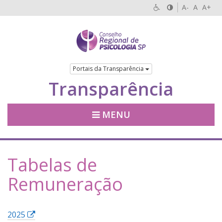
A-
A
A+
Portais da Transparência
Transparência
MENU
Tabelas de
Remuneração
E
2025