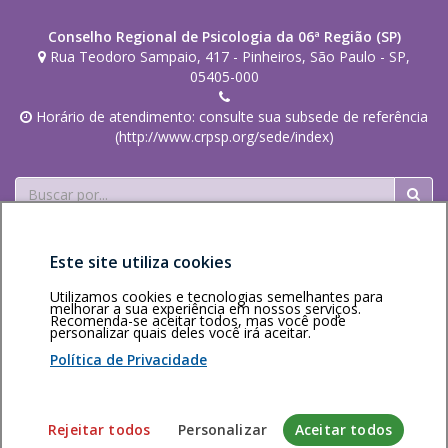
Conselho Regional de Psicologia da 06ª Região (SP)
Rua Teodoro Sampaio, 417 - Pinheiros, São Paulo - SP,
05405-000
Horário de atendimento: consulte sua subsede de referência
(http://www.crpsp.org/sede/index)
Buscar
Este site utiliza cookies
Utilizamos cookies e tecnologias semelhantes para
melhorar a sua experiência em nossos serviços.
Recomenda-se aceitar todos, mas você pode
personalizar quais deles você irá aceitar.
Área restrita
Política de
Voltar ao topo
privacidade
Personalização
Política de Privacidade
de cookies
Sistema desenvolvido pela Gerência de Tecnologia da
Rejeitar todos
Personalizar
Aceitar todos