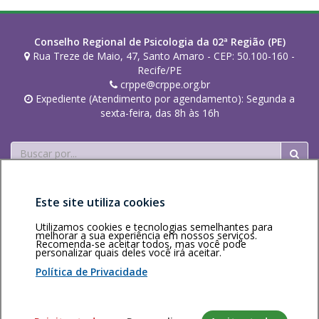
Conselho Regional de Psicologia da 02ª Região (PE)
Rua Treze de Maio, 47, Santo Amaro - CEP: 50.100-160 -
Recife/PE
crppe@crppe.org.br
Expediente (Atendimento por agendamento): Segunda a
sexta-feira, das 8h às 16h
Buscar
Este site utiliza cookies
Utilizamos cookies e tecnologias semelhantes para
melhorar a sua experiência em nossos serviços.
Recomenda-se aceitar todos, mas você pode
Área restrita
Política de
Voltar ao topo
personalizar quais deles você irá aceitar.
privacidade
Personalização
Política de Privacidade
de cookies
Sistema desenvolvido pela Gerência de Tecnologia da