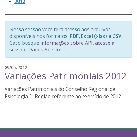
2012
Nessa sessão você terá acesso aos arquivos
disponíveis nos formatos:
PDF, Excel (xlsx) e CSV
.
Caso busque
informações sobre API, acesse a
sessão "Dados Abertos"
m
09/05/2012
Variações Patrimoniais 2012
a
r
c
Variações Patrimoniais do Conselho Regional de
o
Psicologia 2ª Região referente ao exercício de 2012.
s
j
u
n
i
o