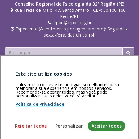
r
Conselho Regional de Psicologia da 02ª Região (PE)
Rua Treze de Maio, 47, Santo Amaro - CEP: 50.100-160 -
Recife/PE
crppe@crppe.org.br
Expediente (Atendimento por agendamento): Segunda a
sexta-feira, das 8h às 16h
Buscar
Este site utiliza cookies
Utilizamos cookies e tecnologias semelhantes para
melhorar a sua experiência em nossos serviços.
Recomenda-se aceitar todos, mas você pode
Área restrita
Política de
Voltar ao topo
personalizar quais deles você irá aceitar.
privacidade
Personalização
Política de Privacidade
de cookies
Sistema desenvolvido pela Gerência de Tecnologia da
Rejeitar todos
Personalizar
Aceitar todos
Informação do CFP