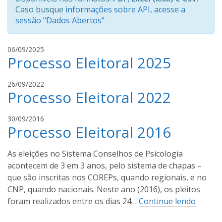
Caso busque
informações sobre API, acesse a
sessão "Dados Abertos"
i
06/09/2025
Processo Eleitoral 2025
v
a
n
i
26/09/2022
i
Processo Eleitoral 2022
v
l
a
d
n
l
30/09/2016
o
i
Processo Eleitoral 2016
u
u
l
c
c
d
a
As eleições no Sistema Conselhos de Psicologia
h
o
s
acontecem de 3 em 3 anos, pelo sistema de chapas –
o
u
s
que são inscritas nos COREPs, quando regionais, e no
a
c
a
CNP, quando nacionais. Neste ano (2016), os pleitos
h
n
foram realizados entre os dias 24…
Continue lendo
o
t
a
o