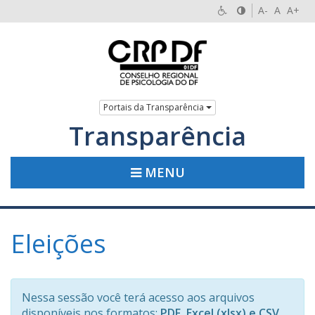
A-
A
A+
Portais da Transparência
Transparência
MENU
Eleições
Nessa sessão você terá acesso aos arquivos
disponíveis nos formatos:
PDF, Excel (xlsx) e CSV
.