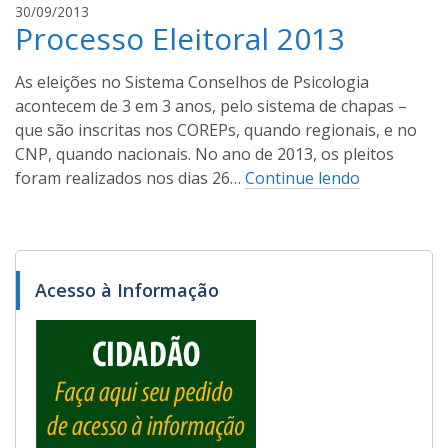
s
l
30/09/2013
Processo Eleitoral 2013
u
c
a
As eleições no Sistema Conselhos de Psicologia
s
acontecem de 3 em 3 anos, pelo sistema de chapas –
s
que são inscritas nos COREPs, quando regionais, e no
a
CNP, quando nacionais. No ano de 2013, os pleitos
n
foram realizados nos dias 26…
Continue lendo
t
o
s
Acesso à Informação