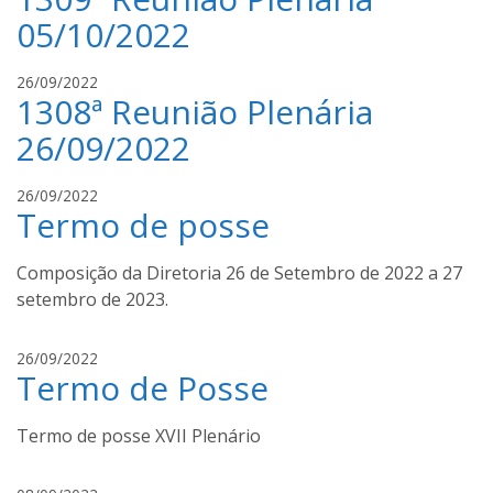
o
a
o
05/10/2022
a
n
u
i
c
i
26/09/2022
l
h
1308ª Reunião Plenária
v
d
o
a
o
26/09/2022
a
n
u
i
c
i
26/09/2022
l
h
Termo de posse
v
d
o
a
o
a
n
Composição da Diretoria 26 de Setembro de 2022 a 27
u
i
c
setembro de 2023.
l
h
d
o
i
26/09/2022
o
a
Termo de Posse
v
u
a
c
n
Termo de posse XVII Plenário
h
i
o
l
a
i