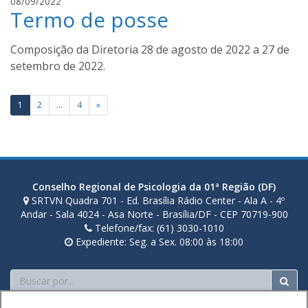
08/09/2022
d
Termo de posse
v
o
a
u
n
Composição da Diretoria 28 de agosto de 2022 a 27 de
c
i
setembro de 2022.
h
l
o
d
a
Paginação
o
1
2
…
4
»
u
de
c
posts
h
o
a
Conselho Regional de Psicologia da 01ª Região (DF)
SRTVN Quadra 701 - Ed. Brasília Rádio Center - Ala A - 4º
Andar - Sala 4024 - Asa Norte - Brasília/DF - CEP 70719-900
Telefone/fax: (61) 3030-1010
Expediente: Seg. a Sex. 08:00 às 18:00
Buscar