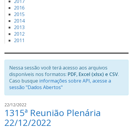
2017
2016
2015
2014
2013
2012
2011
Nessa sessão você terá acesso aos arquivos
disponíveis nos formatos:
PDF, Excel (xlsx) e CSV
.
Caso busque
informações sobre API, acesse a
sessão "Dados Abertos"
i
22/12/2022
1315ª Reunião Plenária
v
a
22/12/2022
n
i