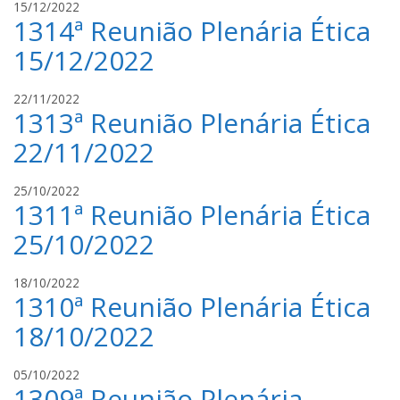
i
15/12/2022
l
1314ª Reunião Plenária Ética
v
d
a
o
15/12/2022
n
u
i
c
i
22/11/2022
l
h
1313ª Reunião Plenária Ética
v
d
o
a
o
22/11/2022
a
n
u
i
c
i
25/10/2022
l
h
1311ª Reunião Plenária Ética
v
d
o
a
o
25/10/2022
a
n
u
i
c
i
18/10/2022
l
h
1310ª Reunião Plenária Ética
v
d
o
a
o
18/10/2022
a
n
u
i
c
i
05/10/2022
l
h
1309ª Reunião Plenária
v
d