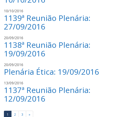
a
t
s
o
l
10/10/2016
s
s
1139ª Reunião Plenária:
u
a
c
n
27/09/2016
a
t
s
o
l
20/09/2016
s
s
1138ª Reunião Plenária:
u
a
c
n
19/09/2016
a
t
s
o
l
20/09/2016
s
s
Plenária Ética: 19/09/2016
u
a
c
n
a
l
13/09/2016
t
s
1137ª Reunião Plenária:
u
o
s
c
s
12/09/2016
a
a
n
s
t
s
Paginação
1
2
3
»
o
a