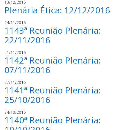
l
13/12/2016
s
Plenária Ética: 12/12/2016
u
a
c
n
a
l
24/11/2016
t
s
1143ª Reunião Plenária:
u
o
s
c
s
22/11/2016
a
a
n
s
l
21/11/2016
t
s
1142ª Reunião Plenária:
u
o
a
c
s
n
07/11/2016
a
t
s
o
l
07/11/2016
s
s
1141ª Reunião Plenária:
u
a
c
n
25/10/2016
a
t
s
o
l
24/10/2016
s
s
1140ª Reunião Plenária:
u
a
c
n
10/10/2016