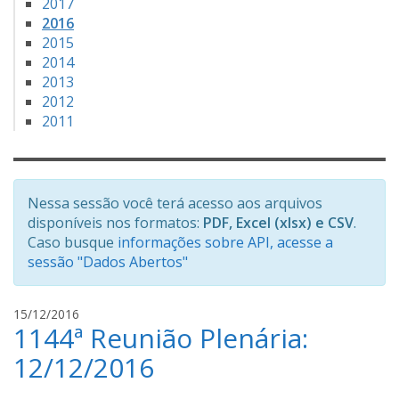
2017
2016
2015
2014
2013
2012
2011
Nessa sessão você terá acesso aos arquivos
disponíveis nos formatos:
PDF, Excel (xlsx) e CSV
.
Caso busque
informações sobre API, acesse a
sessão "Dados Abertos"
l
15/12/2016
1144ª Reunião Plenária:
u
c
12/12/2016
a
s