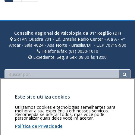
de
s
n
t
posts
o
s
Conselho Regional de Psicologia da 01ª Região (DF)
SRTVN Quadra 701 - Ed. Brasília Rádio Center - Ala A - 4º
Andar - Sala 4024 - Asa Norte - Brasília/DF - CEP 70719-900
Telefone/fax: (61) 3030-1010
Expediente: Seg. a Sex. 08:00 às 18:00
Buscar
Este site utiliza cookies
Utilizamos cookies e tecnologias semelhantes para
melhorar a sua experiência em nossos serviços.
Recomenda-se aceitar todos, mas você pode
Área restrita
Política de
Voltar ao topo
personalizar quais deles você irá aceitar.
privacidade
Personalização
Política de Privacidade
de cookies