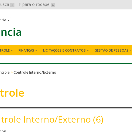
 busca
Ir para o rodapé
3
4
ncia
ência
TROLE
FINANÇAS
LICITAÇÕES E CONTRATOS
GESTÃO DE PESSOAS
ntrole
>
Controle Interno/Externo
trole
trole Interno/Externo (6)
m
025