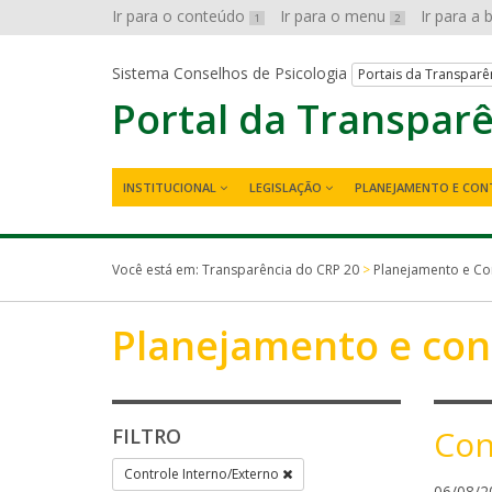
Ir para o conteúdo
Ir para o menu
Ir para a
1
2
Sistema Conselhos de Psicologia
Portais da Transparê
Portal da Transpar
INSTITUCIONAL
LEGISLAÇÃO
PLANEJAMENTO E CON
Você está em:
Transparência do CRP 20
>
Planejamento e Co
Planejamento e con
Con
FILTRO
Controle Interno/Externo
06/08/2