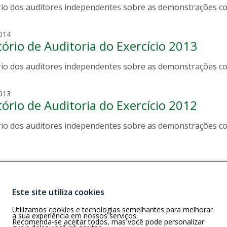
i
rio dos auditores independentes sobre as demonstrações co
r
d
r
o
a
a
v
o
m
014
i
tório de Auditoria do Exercício 2013
a
e
u
i
rio dos auditores independentes sobre as demonstrações co
r
r
o
a
v
m
013
i
tório de Auditoria do Exercício 2012
a
e
u
i
rio dos auditores independentes sobre as demonstrações co
r
r
o
a
v
i
e
i
Este site utiliza cookies
r
Buscar
M e RR)
a
Utilizamos cookies e tecnologias semelhantes para melhorar
a 5, Casa 01, Cj.
a sua experiência em nossos serviços.
us/AM
Recomenda-se aceitar todos, mas você pode personalizar