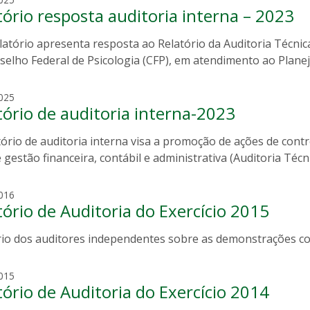
tório resposta auditoria interna – 2023
a
r
latório apresenta resposta ao Relatório da Auditoria Técnic
i
a
selho Federal de Psicologia (CFP), em atendimento ao Planej
t
e
m
025
r
tório de auditoria interna-2023
a
e
r
z
ório de auditoria interna visa a promoção de ações de cont
i
a
a
 gestão financeira, contábil e administrativa (Auditoria Técni
b
t
r
e
m
016
a
r
tório de Auditoria do Exercício 2015
a
n
e
u
d
z
rio dos auditores independentes sobre as demonstrações co
r
a
a
o
o
b
v
m
015
r
i
tório de Auditoria do Exercício 2014
a
a
e
u
n