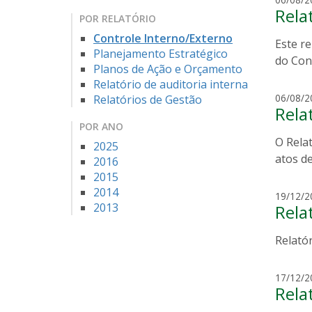
Rela
POR RELATÓRIO
Controle Interno/Externo
Este re
Planejamento Estratégico
do Con
Planos de Ação e Orçamento
Relatório de auditoria interna
06/08/2
Relatórios de Gestão
Rela
POR ANO
O Relat
2025
atos de
2016
2015
2014
19/12/2
2013
Rela
Relató
17/12/2
Rela