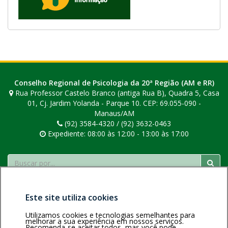
e
m
u
m
a
n
o
Conselho Regional de Psicologia da 20ª Região (AM e RR)
v
Rua Professor Castelo Branco (antiga Rua B), Quadra 5, Casa
a
01, Cj. Jardim Yolanda - Parque 10. CEP: 69.055-090 -
Manaus/AM
j
(92) 3584-4320 / (92) 3632-0463
a
Expediente: 08:00 às 12:00 - 13:00 às 17:00
n
e
Buscar
l
a
.
Este site utiliza cookies
Utilizamos cookies e tecnologias semelhantes para
melhorar a sua experiência em nossos serviços.
Recomenda-se aceitar todos, mas você pode