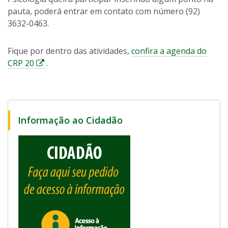
pauta, poderá entrar em contato com número (92)
3632-0463.
Fique por dentro das atividades,
confira a agenda do
E
CRP 20
.
s
s
e
l
Informação ao Cidadão
i
n
k
a
b
r
i
r
á