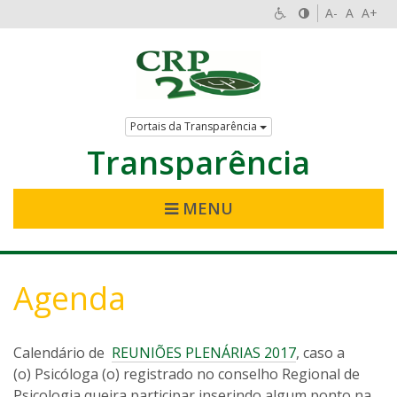
A-
A
A+
Portais da Transparência
Transparência
MENU
Agenda
Calendário de
REUNIÕES PLENÁRIAS 2017
, caso a
(o) Psicóloga (o) registrado no conselho Regional de
Psicologia queira participar inserindo algum ponto na