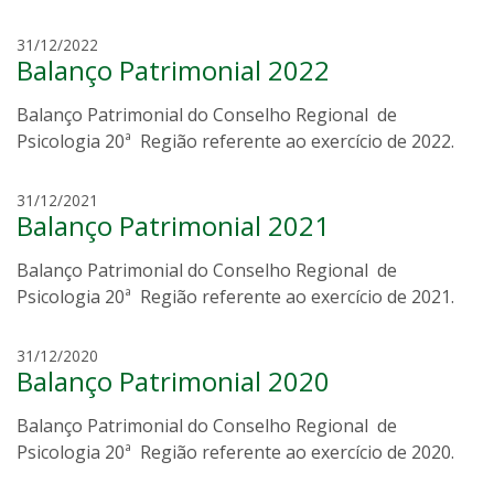
l
c
31/12/2022
Balanço Patrimonial 2022
l
a
Balanço Patrimonial do Conselho Regional de
i
d
Psicologia 20ª Região referente ao exercício de 2022.
e
c
c
31/12/2021
o
Balanço Patrimonial 2021
l
r
a
r
Balanço Patrimonial do Conselho Regional de
i
e
d
Psicologia 20ª Região referente ao exercício de 2021.
a
e
c
c
31/12/2020
o
Balanço Patrimonial 2020
l
r
a
r
Balanço Patrimonial do Conselho Regional de
i
e
d
Psicologia 20ª Região referente ao exercício de 2020.
a
e