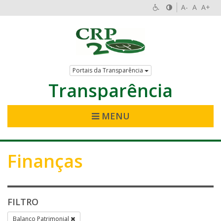
A-
A
A+
Portais da Transparência
Transparência
MENU
Finanças
FILTRO
Balanço Patrimonial