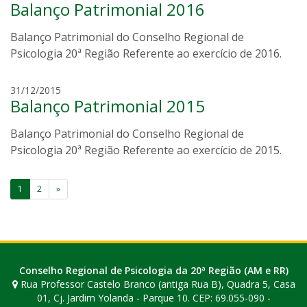
e
Balanço Patrimonial 2016
a
i
u
r
Balanço Patrimonial do Conselho Regional de
r
a
o
Psicologia 20ª Região Referente ao exercício de 2016.
v
i
m
31/12/2015
e
Balanço Patrimonial 2015
a
i
u
r
Balanço Patrimonial do Conselho Regional de
r
a
o
Psicologia 20ª Região Referente ao exercício de 2015.
v
i
Paginação
1
2
»
e
de
i
r
posts
a
Conselho Regional de Psicologia da 20ª Região (AM e RR)
Rua Professor Castelo Branco (antiga Rua B), Quadra 5, Casa
01, Cj. Jardim Yolanda - Parque 10. CEP: 69.055-090 -