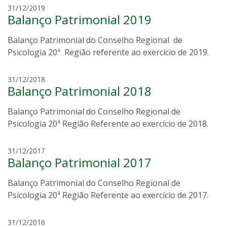
c
m
31/12/2019
o
Balanço Patrimonial 2019
a
r
r
r
Balanço Patrimonial do Conselho Regional de
i
e
a
Psicologia 20ª Região referente ao exercício de 2019.
a
t
e
m
31/12/2018
r
Balanço Patrimonial 2018
a
e
u
z
Balanço Patrimonial do Conselho Regional de
r
a
o
Psicologia 20ª Região Referente ao exercício de 2018.
b
v
r
i
m
31/12/2017
a
e
Balanço Patrimonial 2017
a
n
i
u
d
r
Balanço Patrimonial do Conselho Regional de
r
a
a
o
Psicologia 20ª Região Referente ao exercício de 2017.
o
v
i
m
31/12/2016