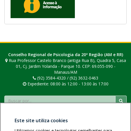
a
n
o
v
a
j
a
n
Conselho Regional de Psicologia da 20ª Região (AM e RR)
e
Rua Professor Castelo Branco (antiga Rua B), Quadra 5, Casa
l
01, Cj. Jardim Yolanda - Parque 10. CEP: 69.055-090 -
a
Manaus/AM
(92) 3584-4320 / (92) 3632-0463
.
Expediente: 08:00 às 12:00 - 13:00 às 17:00
Buscar
Este site utiliza cookies
Utilizamos cookies e tecnologias semelhantes para