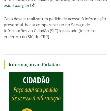
E
esic.cfp.org.br
.
s
s
Caso deseje realizar um pedido de acesso à informação
e
presencial, basta comparecer no no Serviço de
l
Informações ao Cidadão (SIC) localizado [inserir o
i
endereço do SIC do CRP].
n
k
a
b
Informação ao Cidadão
r
i
r
á
e
m
u
m