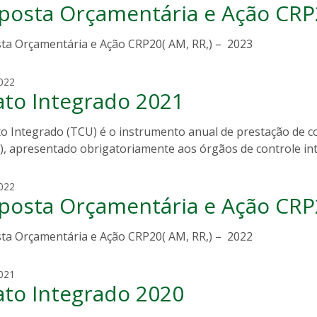
posta Orçamentária e Ação CRP
l
r
a
r
i
ta Orçamentária e Ação CRP20( AM, RR,) – 2023
e
d
a
e
m
022
c
ato Integrado 2021
a
o
r
r
i
to Integrado (TCU) é o instrumento anual de prestação de c
r
a
), apresentado obrigatoriamente aos órgãos de controle int
e
t
a
e
c
022
r
posta Orçamentária e Ação CRP
l
e
a
z
i
ta Orçamentária e Ação CRP20( AM, RR,) – 2022
a
d
b
e
r
m
021
c
a
ato Integrado 2020
a
o
n
r
r
d