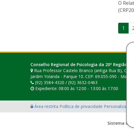
O Rela
(CRP20
Pag
1
de
pos
Conselho Regional de Psicologia da 20ª Região (A
Rua Professor Castelo Branco (antiga Rua B), Quadr
Jardim Yolanda - Parque 10. CEP: 69.055-090 - Mana
(92) 3584-4320 / (92) 3632-0463
Expediente: 08:00 às 12:00 - 13:00 às 17:00
Área restrita
Política de privacidade
Personalização
Sistema des