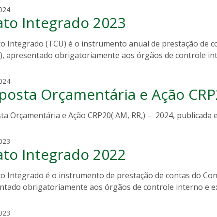
e
r
c
024
c
a
ato Integrado 2023
l
o
n
a
r
d
i
to Integrado (TCU) é o instrumento anual de prestação de c
r
a
d
), apresentado obrigatoriamente aos órgãos de controle int
e
o
e
a
c
c
024
o
posta Orçamentária e Ação CRP
l
r
a
r
i
ta Orçamentária e Ação CRP20( AM, RR,) – 2024, publicada
e
d
a
e
c
023
c
ato Integrado 2022
l
o
a
r
i
to Integrado é o instrumento de prestação de contas do Con
r
d
ntado obrigatoriamente aos órgãos de controle interno e e
e
e
a
c
c
023
o