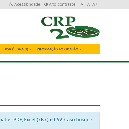
Acessibilidade
Alto contraste
A-
A
A+
PSICÓLOGA(O)
INFORMAÇÃO AO CIDADÃO
matos:
PDF, Excel (xlsx) e CSV
. Caso busque