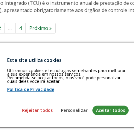
i
to Integrado (TCU) é o instrumento anual de prestação de c
r
a
a
), apresentado obrigatoriamente aos órgãos de controle int
e
o
t
a
e
inação
r
2
…
4
Próximo
»
e
z
ts
a
b
Este site utiliza cookies
r
Buscar
M e RR)
a
Utilizamos cookies e tecnologias semelhantes para melhorar
a 5, Casa 01, Cj.
n
a sua experiência em nossos serviços.
us/AM
Recomenda-se aceitar todos, mas você pode personalizar
d
quais deles você irá aceitar.
a
Política de Privacidade
o
 de cookies
Rejeitar todos
Personalizar
Aceitar todos
envolvido pela Gerência de Tecnologia da Informação do CFP