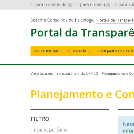
Ir para o conteúdo
Ir para o menu
Ir para a
1
2
Sistema Conselhos de Psicologia
Portais da Transparê
Portal da Transpar
INSTITUCIONAL
LEGISLAÇÃO
PLANEJAMENTO E CON
Você está em:
Transparência do CRP 20
>
Planejamento e Co
Planejamento e Con
FILTRO
Ness
POR RELATÓRIO
info