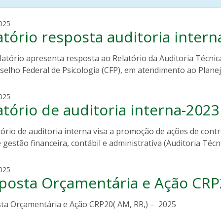
m
025
atório resposta auditoria intern
a
r
i
latório apresenta resposta ao Relatório da Auditoria Técnic
a
selho Federal de Psicologia (CFP), em atendimento ao Planej
t
e
m
025
r
atório de auditoria interna-2023
a
e
r
z
i
ório de auditoria interna visa a promoção de ações de cont
a
a
b
 gestão financeira, contábil e administrativa (Auditoria Técni
t
r
e
a
c
025
r
n
posta Orçamentária e Ação CRP
l
e
d
a
z
a
i
ta Orçamentária e Ação CRP20( AM, RR,) – 2025
a
o
d
b