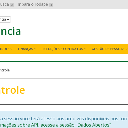
 busca
Ir para o rodapé
3
4
ncia
ência
TROLE
FINANÇAS
LICITAÇÕES E CONTRATOS
GESTÃO DE PESSOAS
ntrole
trole
a sessão você terá acesso aos arquivos disponíveis nos for
rmações sobre API, acesse a sessão "Dados Abertos"