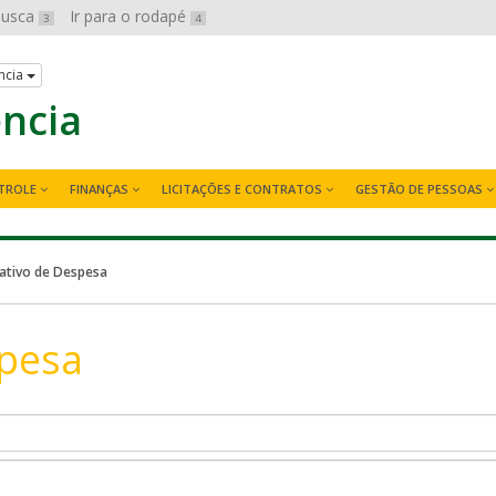
 busca
Ir para o rodapé
3
4
ncia
ência
TROLE
FINANÇAS
LICITAÇÕES E CONTRATOS
GESTÃO DE PESSOAS
tivo de Despesa
pesa