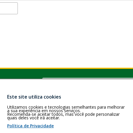
Buscar
M e RR)
a 5, Casa 01, Cj.
us/AM
Este site utiliza cookies
Utilizamos cookies e tecnologias semelhantes para melhorar
a sua experiência em nossos serviços.
Recomenda-se aceitar todos, mas você pode personalizar
quais deles você irá aceitar.
 de cookies
Política de Privacidade