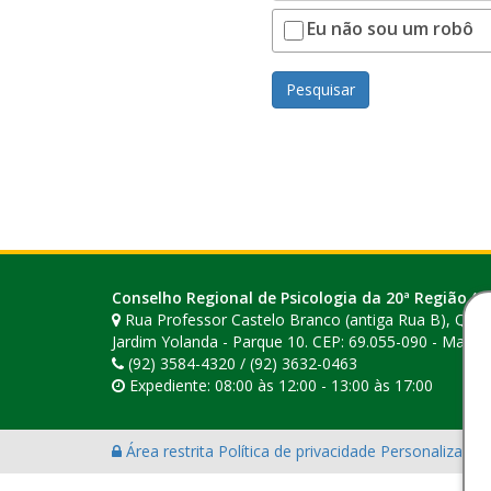
Eu não sou um robô
Pesquisar
Conselho Regional de Psicologia da 20ª Região (A
Rua Professor Castelo Branco (antiga Rua B), Quadr
Jardim Yolanda - Parque 10. CEP: 69.055-090 - Mana
(92) 3584-4320 / (92) 3632-0463
Expediente: 08:00 às 12:00 - 13:00 às 17:00
Área restrita
Política de privacidade
Personalização