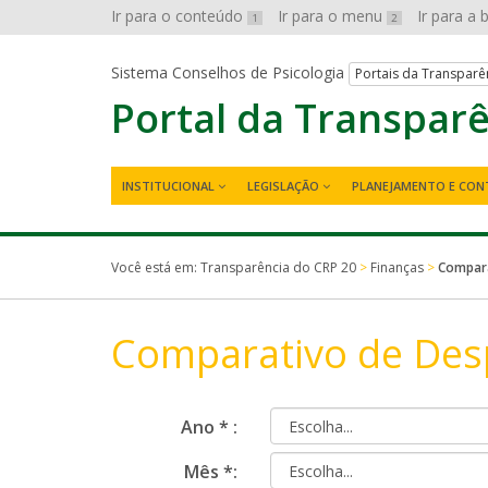
Ir para o conteúdo
Ir para o menu
Ir para a
1
2
Sistema Conselhos de Psicologia
Portais da Transparê
Portal da Transpar
INSTITUCIONAL
LEGISLAÇÃO
PLANEJAMENTO E CON
Você está em:
Transparência do CRP 20
>
Finanças
>
Compara
Comparativo de Des
Ano * :
Mês *: