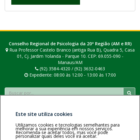
Conselho Regional de Psicologia da 20ª Região (AM e RR)
Rua Professor Castelo Branco (antiga Rua B), Quadra 5, Casa
01, Cj. Jardim Yolanda - Parque 10. CEP: 69.055-090 -
Manaus/AM
(92) 3584-4320 / (92) 3632-0463
Expediente: 08:00 às 12:00 - 13:00 às 17:00
Buscar
Este site utiliza cookies
Utilizamos cookies e tecnologias semelhantes para
melhorar a sua experiência em nossos serviços.
Recomenda-se aceitar todos, mas você pode
personalizar quais deles você irá aceitar.
Área restrita
Política de
Voltar ao topo