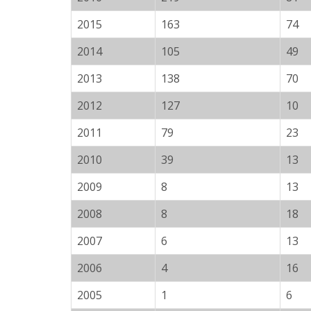
2015
163
74
2014
105
49
2013
138
70
2012
127
10
2011
79
23
2010
39
13
2009
8
13
2008
8
18
2007
6
13
2006
4
16
2005
1
6