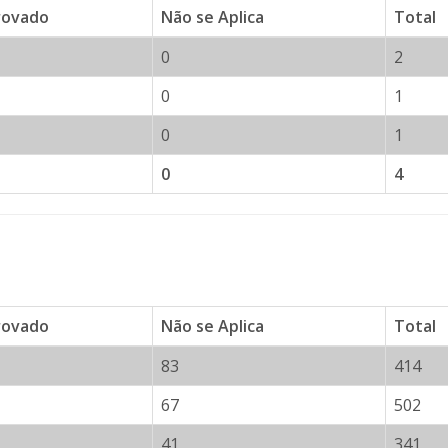
rovado
Não se Aplica
Total
0
2
0
1
0
1
0
4
rovado
Não se Aplica
Total
83
414
67
502
41
341