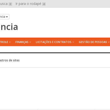
 busca
Ir para o rodapé
3
4
ncia
ência
TROLE
FINANÇAS
LICITAÇÕES E CONTRATOS
GESTÃO DE PESSOAS
stros de sites