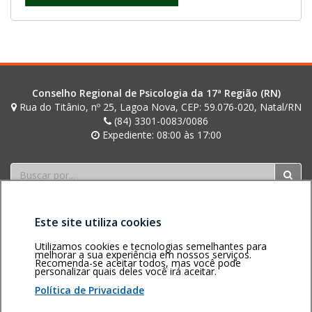
Conselho Regional de Psicologia da 17ª Região (RN)
Rua do Titânio, nº 25, Lagoa Nova, CEP: 59.076-020, Natal/RN
(84) 3301-0083/0086
Expediente: 08:00 às 17:00
Buscar
Este site utiliza cookies
Utilizamos cookies e tecnologias semelhantes para
melhorar a sua experiência em nossos serviços.
Recomenda-se aceitar todos, mas você pode
personalizar quais deles você irá aceitar.
Área restrita
Política de
Voltar ao topo
privacidade
Personalização
Política de Privacidade
de cookies