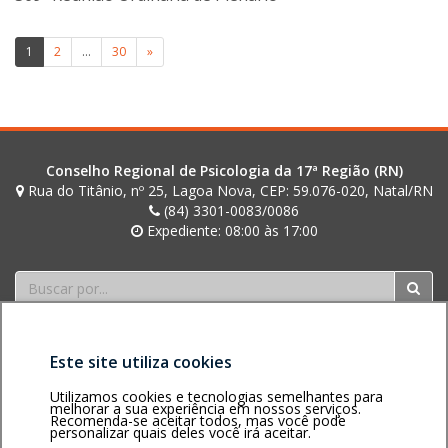
i
o
t
Paginação
1
2
…
30
»
t
de
i
n
posts
i
Conselho Regional de Psicologia da 17ª Região (RN)
Rua do Titânio, nº 25, Lagoa Nova, CEP: 59.076-020, Natal/RN
(84) 3301-0083/0086
Expediente: 08:00 às 17:00
Buscar
Este site utiliza cookies
Utilizamos cookies e tecnologias semelhantes para
melhorar a sua experiência em nossos serviços.
Recomenda-se aceitar todos, mas você pode
Área restrita
Política de
Voltar ao topo
personalizar quais deles você irá aceitar.
privacidade
Personalização