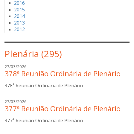
2016
2015
2014
2013
2012
Plenária (295)
a
27/03/2026
378ª Reunião Ordinária de Plenário
n
a
378ª Reunião Ordinária de Plenário
b
o
t
a
27/03/2026
t
377ª Reunião Ordinária de Plenário
n
i
a
n
377ª Reunião Ordinária de Plenário
b
i
o