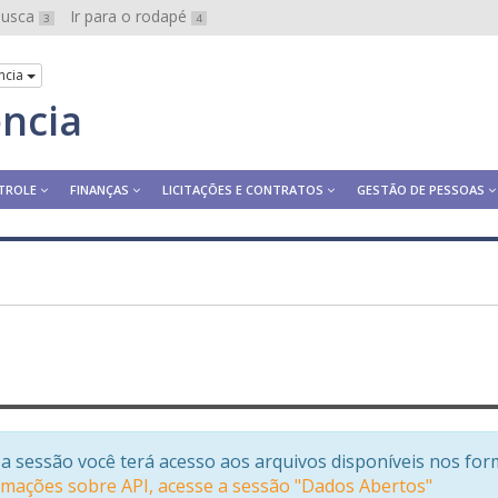
 busca
Ir para o rodapé
3
4
ncia
ência
TROLE
FINANÇAS
LICITAÇÕES E CONTRATOS
GESTÃO DE PESSOAS
a sessão você terá acesso aos arquivos disponíveis nos for
rmações sobre API, acesse a sessão "Dados Abertos"