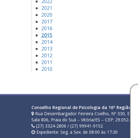
2022
2021
2020
2017
2016
2015
2014
2013
2012
2011
2010
Conselho Regional de Psicologia da 16ª Região (ES
Rua Desembargador Ferreira Coelho, Nº 330, Ed. E
Sala 806, Praia do Suá – Vitória/ES – CEP: 29.052-210
(27) 3324-2806 / (27) 99941-9152
Expediente: Seg. a Sex. de 08:00 às 17:30