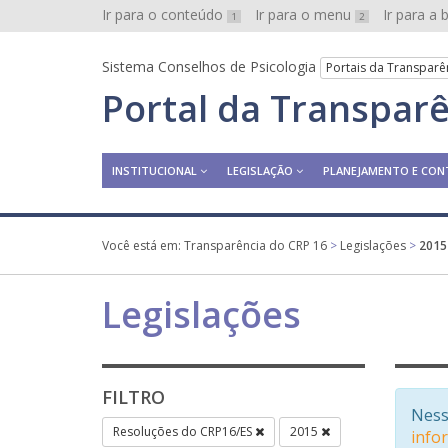
Ir para o conteúdo
Ir para o menu
Ir para a
1
2
Sistema Conselhos de Psicologia
Portais da Transparê
Portal da Transpar
INSTITUCIONAL
LEGISLAÇÃO
PLANEJAMENTO E CON
Você está em:
Transparência do CRP 16
>
Legislações
>
2015
Legislações
FILTRO
Ness
Resoluções do CRP16/ES
2015
info