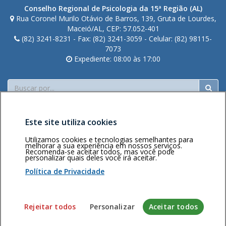
Conselho Regional de Psicologia da 15ª Região (AL)
Rua Coronel Murilo Otávio de Barros, 139, Gruta de Lourdes,
Maceió/AL, CEP: 57.052-401
(82) 3241-8231 - Fax: (82) 3241-3059 - Celular: (82) 98115-
7073
Expediente: 08:00 às 17:00
Buscar
Este site utiliza cookies
Utilizamos cookies e tecnologias semelhantes para
melhorar a sua experiência em nossos serviços.
Recomenda-se aceitar todos, mas você pode
personalizar quais deles você irá aceitar.
Área restrita
Política de
Voltar ao topo
privacidade
Personalização
Política de Privacidade
de cookies
Sistema desenvolvido pela Gerência de Tecnologia da
Rejeitar todos
Personalizar
Aceitar todos
Informação do CFP