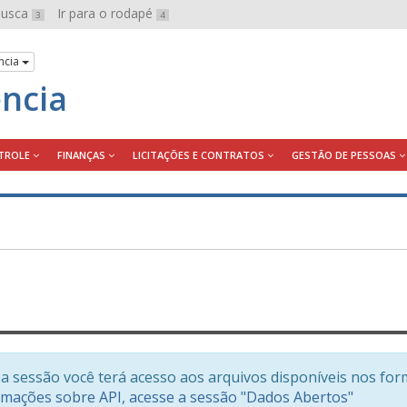
 busca
Ir para o rodapé
3
4
ncia
ência
TROLE
FINANÇAS
LICITAÇÕES E CONTRATOS
GESTÃO DE PESSOAS
a sessão você terá acesso aos arquivos disponíveis nos for
rmações sobre API, acesse a sessão "Dados Abertos"