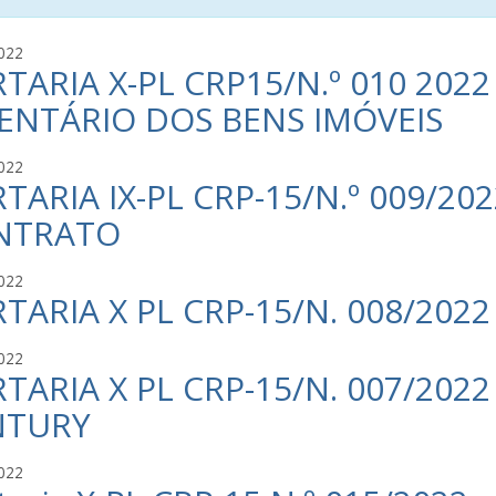
C
022
TARIA X-PL CRP15/N.º 010 202
r
i
ENTÁRIO DOS BENS IMÓVEIS
s
t
C
022
i
TARIA IX-PL CRP-15/N.º 009/202
r
a
i
n
NTRATO
s
o
t
C
C
022
i
a
TARIA X PL CRP-15/N. 008/2022
r
a
v
i
n
a
s
C
022
o
l
t
TARIA X PL CRP-15/N. 007/202
r
C
c
i
i
a
NTURY
a
a
s
v
n
n
t
a
t
C
022
o
i
l
e
r