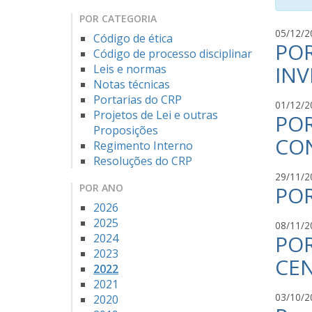
POR CATEGORIA
05/12/2
Código de ética
POR
Código de processo disciplinar
INV
Leis e normas
Notas técnicas
Portarias do CRP
01/12/2
Projetos de Lei e outras
POR
Proposições
CO
Regimento Interno
Resoluções do CRP
29/11/2
POR ANO
POR
2026
2025
08/11/2
POR
2024
2023
CE
2022
2021
03/10/2
2020