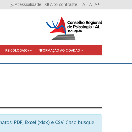
Acessibilidade
Alto contraste
A-
A
A+
PSICÓLOGA(O)
INFORMAÇÃO AO CIDADÃO
matos:
PDF, Excel (xlsx) e CSV
. Caso busque