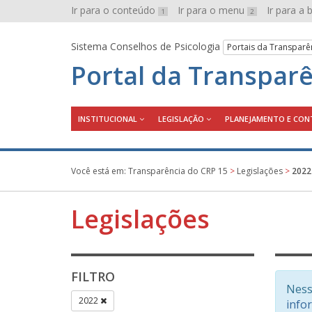
Ir para o conteúdo
Ir para o menu
Ir para a
1
2
Sistema Conselhos de Psicologia
Portais da Transparê
Portal da Transpar
INSTITUCIONAL
LEGISLAÇÃO
PLANEJAMENTO E CON
Você está em:
Transparência do CRP 15
>
Legislações
>
2022
Legislações
FILTRO
Ness
2022
info