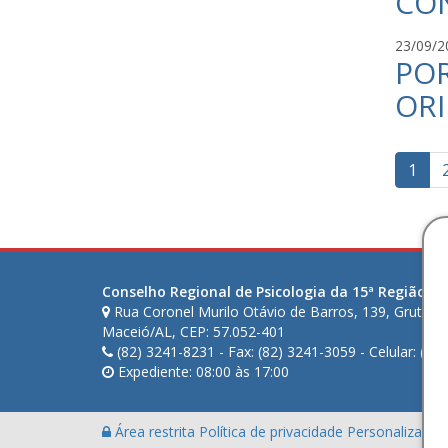
CO
23/09/2
POR
ORI
Pag
1
de
pos
Conselho Regional de Psicologia da 15ª Região (AL
Rua Coronel Murilo Otávio de Barros, 139, Gruta d
Maceió/AL, CEP: 57.052-401
(82) 3241-8231 - Fax: (82) 3241-3059 - Celular: (82
Expediente: 08:00 às 17:00
Área restrita
Política de privacidade
Personalização