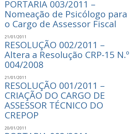
n
PORTARIA 003/2011 –
r
c
o
i
Nomeação de Psicólogo para
a
C
s
n
a
o Cargo de Assessor Fiscal
t
t
v
i
e
a
a
C
21/01/2011
d
l
n
RESOLUÇÃO 002/2011 –
r
e
c
o
i
Altera a Resolução CRP-15 N.º
M
a
C
s
e
n
a
004/2008
t
n
t
v
i
e
e
a
a
C
21/01/2011
z
d
l
n
RESOLUÇÃO 001/2011 –
r
e
e
c
o
i
s
CRIAÇÃO DO CARGO DE
M
a
C
s
e
n
a
ASSESSOR TÉCNICO DO
t
n
t
v
i
CREPOP
e
e
a
a
z
d
l
n
e
e
C
20/01/2011
c
o
s
M