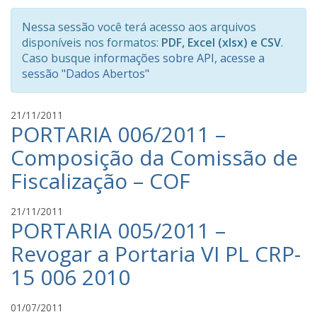
Nessa sessão você terá acesso aos arquivos
disponíveis nos formatos:
PDF, Excel (xlsx) e CSV
.
Caso busque
informações sobre API, acesse a
sessão "Dados Abertos"
C
21/11/2011
PORTARIA 006/2011 –
r
i
Composição da Comissão de
s
Fiscalização – COF
t
i
a
C
21/11/2011
n
PORTARIA 005/2011 –
r
o
i
Revogar a Portaria VI PL CRP-
C
s
a
15 006 2010
t
v
i
a
a
C
01/07/2011
l