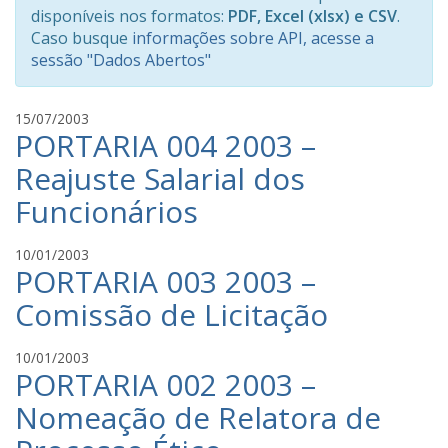
disponíveis nos formatos:
PDF, Excel (xlsx) e CSV
.
Caso busque
informações sobre API, acesse a
sessão "Dados Abertos"
C
15/07/2003
PORTARIA 004 2003 –
r
i
Reajuste Salarial dos
s
Funcionários
t
i
a
C
10/01/2003
n
PORTARIA 003 2003 –
r
o
i
Comissão de Licitação
C
s
a
t
C
10/01/2003
v
i
PORTARIA 002 2003 –
r
a
a
i
l
n
Nomeação de Relatora de
s
c
o
t
a