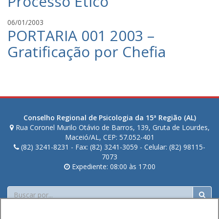
Processo Ético
C
i
n
a
a
t
C
06/01/2003
v
n
PORTARIA 001 2003 –
e
r
a
o
d
i
l
Gratificação por Chefia
C
e
s
c
a
M
t
a
v
e
i
n
a
n
a
t
l
e
n
e
c
z
o
d
a
e
Conselho Regional de Psicologia da 15ª Região (AL)
C
e
n
Rua Coronel Murilo Otávio de Barros, 139, Gruta de Lourdes,
s
a
M
t
Maceió/AL, CEP: 57.052-401
v
e
(82) 3241-8231 - Fax: (82) 3241-3059 - Celular: (82) 98115-
e
a
n
7073
d
l
e
Expediente: 08:00 às 17:00
e
c
z
M
a
e
Buscar
e
n
s
n
t
e
e