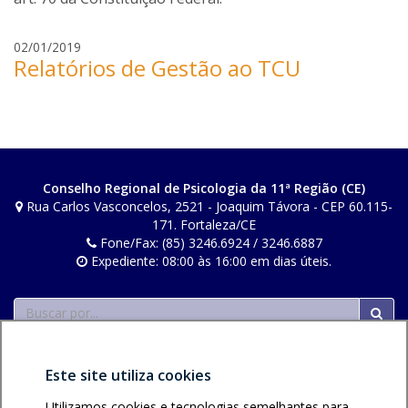
e
02/01/2019
Relatórios de Gestão ao TCU
v
i
o
c
a
r
l
Conselho Regional de Psicologia da 11ª Região (CE)
o
Rua Carlos Vasconcelos, 2521 - Joaquim Távora - CEP 60.115-
s
171. Fortaleza/CE
Fone/Fax: (85) 3246.6924 / 3246.6887
Expediente: 08:00 às 16:00 em dias úteis.
Buscar
Este site utiliza cookies
Utilizamos cookies e tecnologias semelhantes para