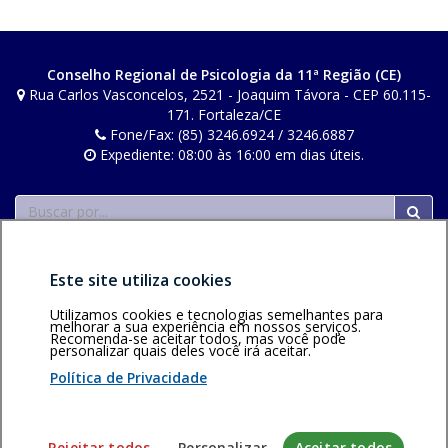
Conselho Regional de Psicologia da 11ª Região (CE)
Rua Carlos Vasconcelos, 2521 - Joaquim Távora - CEP 60.115-
171. Fortaleza/CE
Fone/Fax: (85) 3246.6924 / 3246.6887
Expediente: 08:00 às 16:00 em dias úteis.
Buscar
Este site utiliza cookies
Utilizamos cookies e tecnologias semelhantes para
melhorar a sua experiência em nossos serviços.
Recomenda-se aceitar todos, mas você pode
Área restrita
Política de
Voltar ao topo
personalizar quais deles você irá aceitar.
privacidade
Personalização
Política de Privacidade
de cookies
Sistema desenvolvido pela Gerência de Tecnologia da
Rejeitar todos
Personalizar
Aceitar todos