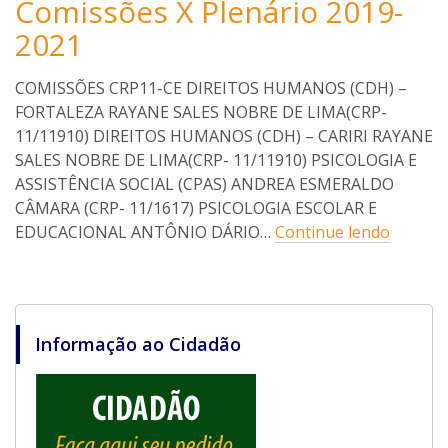
Comissões X Plenário 2019-
e
0
7
v
2021
/
i
1
o
1
COMISSÕES CRP11-CE DIREITOS HUMANOS (CDH) –
c
/
FORTALEZA RAYANE SALES NOBRE DE LIMA(CRP-
a
2
11/11910) DIREITOS HUMANOS (CDH) – CARIRI RAYANE
r
0
1
l
SALES NOBRE DE LIMA(CRP- 11/11910) PSICOLOGIA E
9
o
ASSISTÊNCIA SOCIAL (CPAS) ANDREA ESMERALDO
s
CÂMARA (CRP- 11/1617) PSICOLOGIA ESCOLAR E
EDUCACIONAL ANTÔNIO DÁRIO…
Continue lendo
Informação ao Cidadão