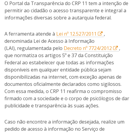
O Portal da Transparência do CRP 11 tem a intenção de
permitir ao cidadão o acesso transparente e integral a
informações diversas sobre a autarquia federal.
E
A ferramenta atende à
Lei nº 12.527/2011
,
s
denominada Lei de Acesso à Informação
s
E
(LAI), regulamentada pelo
Decreto nº 7724/2012
,
e
s
que normatiza os artigos 5º e 37 da Constituição
l
s
Federal ao estabelecer que todas as informações
i
e
disponíveis em qualquer entidade pública sejam
n
l
disponibilizadas na internet, com exceção apenas de
k
i
documentos oficialmente declarados como sigilosos.
a
n
Com essa medida, o CRP 11 reafirma o compromisso
b
k
firmado com a sociedade e o corpo de psicólogos de dar
r
a
publicidade e transparência às suas ações.
i
b
r
r
Caso não encontre a informação desejada, realize um
á
i
pedido de acesso à informação no Serviço de