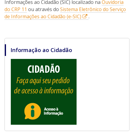
e
r
Informações ao Cidadão (SIC) localizado na
Ouvidoria
m
á
do CRP 11
ou através do
Sistema Eletrônico do Serviço
u
e
E
de Informações ao Cidadão (e-SIC)
.
m
m
s
a
u
s
n
m
e
o
a
l
Informação ao Cidadão
v
n
i
a
o
n
j
v
k
a
a
a
n
j
b
e
a
r
l
n
i
a
e
r
.
l
á
a
e
.
m
u