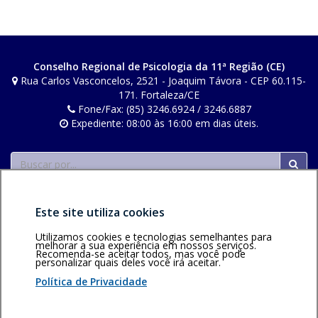
m
a
n
o
Conselho Regional de Psicologia da 11ª Região (CE)
v
Rua Carlos Vasconcelos, 2521 - Joaquim Távora - CEP 60.115-
a
171. Fortaleza/CE
Fone/Fax: (85) 3246.6924 / 3246.6887
j
Expediente: 08:00 às 16:00 em dias úteis.
a
n
Buscar
e
l
a
Este site utiliza cookies
.
Utilizamos cookies e tecnologias semelhantes para
melhorar a sua experiência em nossos serviços.
Recomenda-se aceitar todos, mas você pode
personalizar quais deles você irá aceitar.
Área restrita
Política de
Voltar ao topo
privacidade
Personalização
Política de Privacidade
de cookies