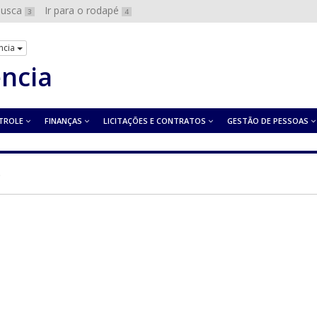
 busca
Ir para o rodapé
3
4
ncia
ência
TROLE
FINANÇAS
LICITAÇÕES E CONTRATOS
GESTÃO DE PESSOAS
s