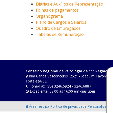
Diárias e Auxílios de Representação
Folhas de pagamentos
Organograma
Plano de Cargos e Salários
Quadro de Empregados
Tabelas de Remuneração
Conselho Regional de Psicologia da 11ª Região (C
Rua Carlos Vasconcelos, 2521 - Joaquim Távora - C
Fortaleza/CE
Fone/Fax: (85) 3246.6924 / 3246.6887
Expediente: 08:00 às 16:00 em dias úteis.
Área restrita
Política de privacidade
Personalização