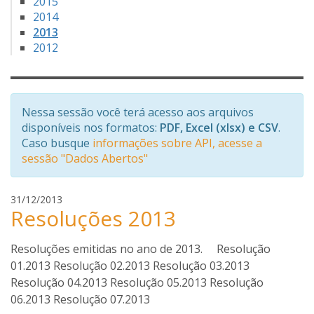
2015
2014
2013
2012
Nessa sessão você terá acesso aos arquivos
disponíveis nos formatos:
PDF, Excel (xlsx) e CSV
.
Caso busque
informações sobre API, acesse a
sessão "Dados Abertos"
e
31/12/2013
Resoluções 2013
v
i
o
Resoluções emitidas no ano de 2013. Resolução
c
01.2013 Resolução 02.2013 Resolução 03.2013
a
Resolução 04.2013 Resolução 05.2013 Resolução
r
06.2013 Resolução 07.2013
l