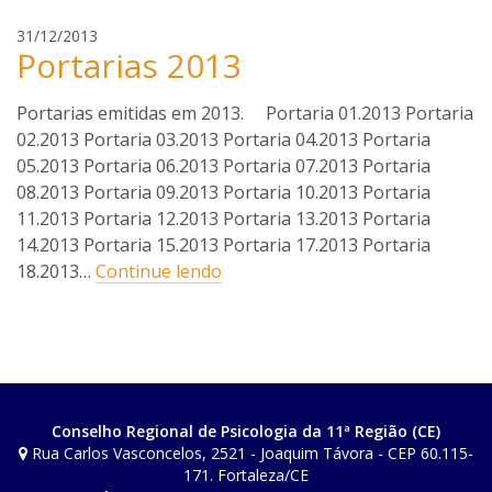
o
e
s
31/12/2013
Portarias 2013
v
i
o
Portarias emitidas em 2013. Portaria 01.2013 Portaria
c
02.2013 Portaria 03.2013 Portaria 04.2013 Portaria
a
05.2013 Portaria 06.2013 Portaria 07.2013 Portaria
r
08.2013 Portaria 09.2013 Portaria 10.2013 Portaria
l
11.2013 Portaria 12.2013 Portaria 13.2013 Portaria
o
14.2013 Portaria 15.2013 Portaria 17.2013 Portaria
s
18.2013…
Continue lendo
Conselho Regional de Psicologia da 11ª Região (CE)
Rua Carlos Vasconcelos, 2521 - Joaquim Távora - CEP 60.115-
171. Fortaleza/CE