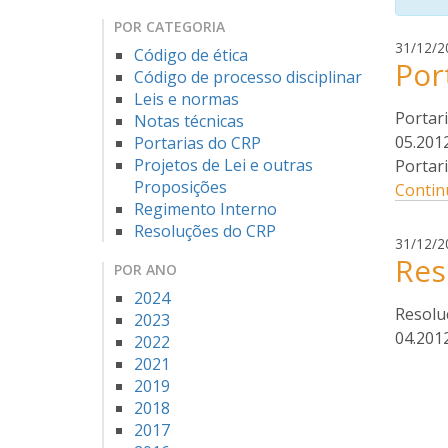
POR CATEGORIA
31/12/2
Código de ética
Por
Código de processo disciplinar
Leis e normas
Portari
Notas técnicas
05.2012
Portarias do CRP
Projetos de Lei e outras
Portari
Proposições
Contin
Regimento Interno
Resoluções do CRP
31/12/2
Res
POR ANO
2024
Resolu
2023
04.201
2022
2021
2019
2018
2017