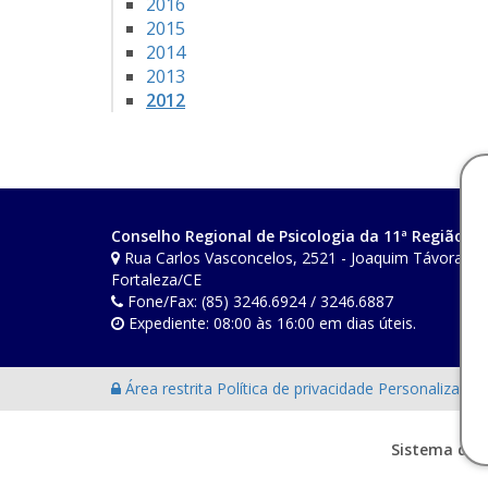
2016
2015
2014
2013
2012
Conselho Regional de Psicologia da 11ª Região (C
Rua Carlos Vasconcelos, 2521 - Joaquim Távora - C
Fortaleza/CE
Fone/Fax: (85) 3246.6924 / 3246.6887
Expediente: 08:00 às 16:00 em dias úteis.
Área restrita
Política de privacidade
Personalização
Sistema des