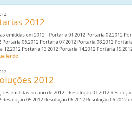
e
012
tarias 2012
v
i
o
as emitidas em 2012. Portaria 01.2012 Portaria 02.2012 Port
c
 Portaria 06.2012 Portaria 07.2012 Portaria 08.2012 Portari
a
a 12.2012 Portaria 13.2012 Portaria 14.2012 Portaria 15.201
r
ue lendo
l
o
e
s
012
oluções 2012
v
i
o
ções emitidas no ano de 2012. Resolução 01.2012 Resoluçã
c
2 Resolução 05.2012 Resolução 06.2012 Resolução 06.2012 e
a
r
l
o
s