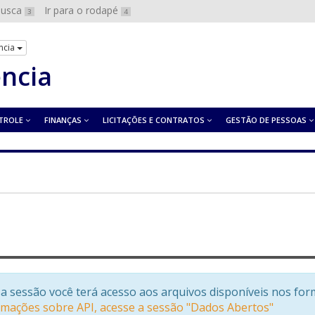
 busca
Ir para o rodapé
3
4
ncia
ência
TROLE
FINANÇAS
LICITAÇÕES E CONTRATOS
GESTÃO DE PESSOAS
a sessão você terá acesso aos arquivos disponíveis nos for
rmações sobre API, acesse a sessão "Dados Abertos"