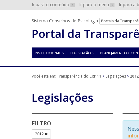
Ir para o conteúdo
Ir para o menu
Ir para a
1
2
Sistema Conselhos de Psicologia
Portais da Transparê
Portal da Transpar
INSTITUCIONAL
LEGISLAÇÃO
PLANEJAMENTO E CON
Você está em:
Transparência do CRP 11
>
Legislações
>
2012
Legislações
FILTRO
Ness
2012
info