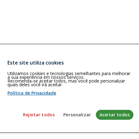
Este site utiliza cookies
Buscar
E)
Utilizamos cookies e tecnologias semelhantes para melhorar
EP 60.115-171.
a sua experiência em nossos serviços.
Recomenda-se aceitar todos, mas você pode personalizar
quais deles você irá aceitar.
Política de Privacidade
 de cookies
Rejeitar todos
Personalizar
Aceitar todos
envolvido pela Gerência de Tecnologia da Informação do CFP