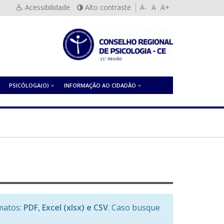
Acessibilidade
Alto contraste
A-
A
A+
PSICÓLOGA(O)
INFORMAÇÃO AO CIDADÃO
matos:
PDF, Excel (xlsx) e CSV
. Caso busque