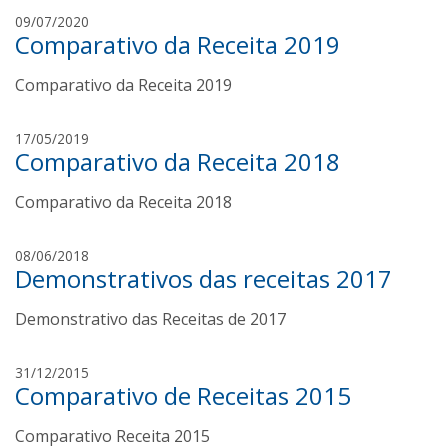
a
a
a
09/07/2020
n
n
Comparativo da Receita 2019
m
d
n
a
a
a
Comparativo da Receita 2019
n
v
d
i
a
a
a
17/05/2019
v
n
Comparativo da Receita 2018
m
i
n
a
a
a
Comparativo da Receita 2018
n
n
d
n
a
a
08/06/2018
a
v
Demonstrativos das receitas 2017
m
i
a
a
Demonstrativo das Receitas de 2017
n
n
d
n
a
a
31/12/2015
a
v
Comparativo de Receitas 2015
m
i
a
a
Comparativo Receita 2015
n