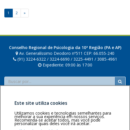
n
d
n
a
Paginação
1
2
»
a
v
de
i
a
posts
n
n
Conselho Regional de Psicologia da 10ª Região (PA e AP)
a
Av. Generalíssimo Deodoro nº511 CEP: 66.055-240
(91) 3224-6322 / 3224-6690 / 3225-4491 / 3085-4961
Expediente: 09:00 às 17:00
Buscar
Este site utiliza cookies
Utilizamos cookies e tecnologias semelhantes para
melhorar a sua experiência em nossos serviços.
Recomenda-se aceitar todos, mas você pode
Área restrita
Política de
Voltar ao topo
personalizar quais deles você irá aceitar.
privacidade
Personalização