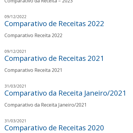
Comparativo da Receita – 2023
n
n
d
n
a
a
09/12/2022
a
v
Comparativo de Receitas 2022
m
i
a
a
Comparativo Receita 2022
n
n
d
n
a
a
09/12/2021
a
v
Comparativo de Receitas 2021
m
i
a
a
Comparativo Receita 2021
n
n
d
n
a
a
31/03/2021
a
v
Comparativo da Receita Janeiro/2021
m
i
a
a
Comparativo da Receita Janeiro/2021
n
n
d
n
a
a
31/03/2021
a
v
Comparativo de Receitas 2020
m
i