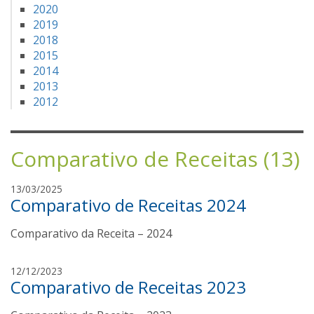
2020
2019
2018
2015
2014
2013
2012
Comparativo de Receitas (13)
a
13/03/2025
Comparativo de Receitas 2024
m
a
Comparativo da Receita – 2024
n
d
a
a
12/12/2023
v
Comparativo de Receitas 2023
m
i
a
a