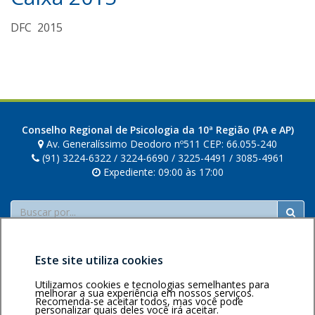
d
DFC 2015
a
v
i
a
n
n
a
Conselho Regional de Psicologia da 10ª Região (PA e AP)
Av. Generalíssimo Deodoro nº511 CEP: 66.055-240
(91) 3224-6322 / 3224-6690 / 3225-4491 / 3085-4961
Expediente: 09:00 às 17:00
Buscar
Este site utiliza cookies
Utilizamos cookies e tecnologias semelhantes para
melhorar a sua experiência em nossos serviços.
Recomenda-se aceitar todos, mas você pode
Área restrita
Política de
Voltar ao topo
personalizar quais deles você irá aceitar.