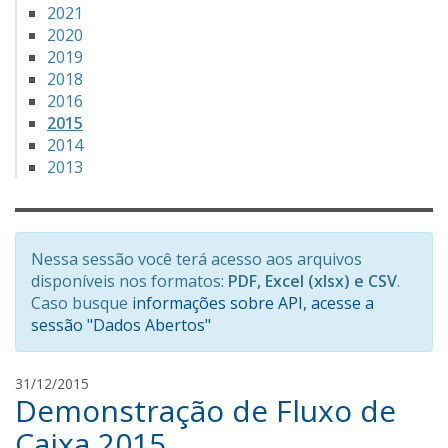
2021
2020
2019
2018
2016
2015
2014
2013
Nessa sessão você terá acesso aos arquivos
disponíveis nos formatos:
PDF, Excel (xlsx) e CSV
.
Caso busque
informações sobre API, acesse a
sessão "Dados Abertos"
a
31/12/2015
Demonstração de Fluxo de
m
a
Caixa 2015
n