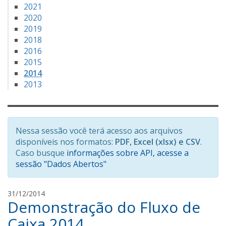
2021
2020
2019
2018
2016
2015
2014
2013
Nessa sessão você terá acesso aos arquivos
disponíveis nos formatos:
PDF, Excel (xlsx) e CSV
.
Caso busque
informações sobre API, acesse a
sessão "Dados Abertos"
a
31/12/2014
Demonstração do Fluxo de
m
a
Caixa 2014
n