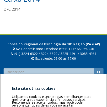
d
DFC 2014
a
v
i
a
n
n
a
Conselho Regional de Psicologia da 10ª Região (PA e AP)
Av. Generalíssimo Deodoro nº511 CEP: 66.055-240
(91) 3224-6322 / 3224-6690 / 3225-4491 / 3085-4961
Expediente: 09:00 às 17:00
Buscar
Este site utiliza cookies
Utilizamos cookies e tecnologias semelhantes para
melhorar a sua experiência em nossos serviços.
Recomenda-se aceitar todos, mas você pode
Área restrita
Política de
Voltar ao topo
personalizar quais deles você irá aceitar.