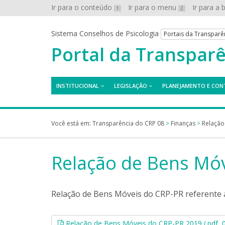
Ir para o conteúdo
Ir para o menu
Ir para a
1
2
Sistema Conselhos de Psicologia
Portais da Transparê
Portal da Transpar
INSTITUCIONAL
LEGISLAÇÃO
PLANEJAMENTO E CON
Você está em:
Transparência do CRP 08
>
Finanças
>
Relação
Relação de Bens Mó
Relação de Bens Móveis do CRP-PR referente a
Relação de Bens Móveis do CRP-PR 2019 (.pdf,