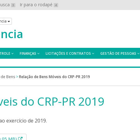
 busca
Ir para o rodapé
3
4
ncia
ência
TROLE
FINANÇAS
LICITAÇÕES E CONTRATOS
GESTÃO DE PESSOAS
 de Bens
>
Relação de Bens Móveis do CRP-PR 2019
veis do CRP-PR 2019
o exercício de 2019.
Esse link abrirá em uma nova janela.
 0,05 MB)