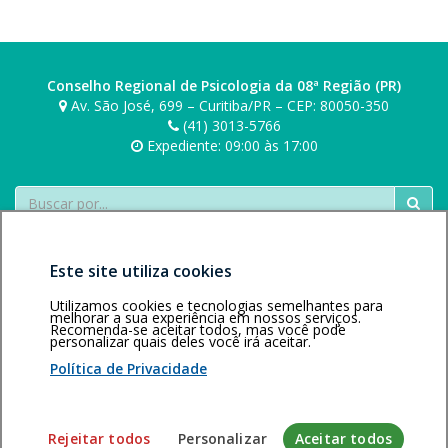
Conselho Regional de Psicologia da 08ª Região (PR)
Av. São José, 699 – Curitiba/PR – CEP: 80050-350
(41) 3013-5766
Expediente: 09:00 às 17:00
Buscar
Este site utiliza cookies
Utilizamos cookies e tecnologias semelhantes para
melhorar a sua experiência em nossos serviços.
Recomenda-se aceitar todos, mas você pode
personalizar quais deles você irá aceitar.
Área restrita
Política de
Voltar ao topo
privacidade
Personalização
Política de Privacidade
de cookies
Sistema desenvolvido pela Gerência de Tecnologia da
Rejeitar todos
Personalizar
Aceitar todos